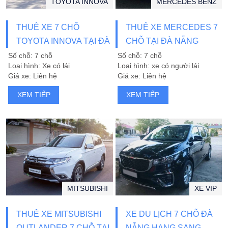
TOYOTA INNOVA
MERCEDES BENZ
THUÊ XE 7 CHỖ
THUÊ XE MERCEDES 7
TOYOTA INNOVA TẠI ĐÀ
CHỖ TẠI ĐÀ NẴNG
NẴNG
Số chỗ: 7 chỗ
Số chỗ: 7 chỗ
Loại hình: Xe có lái
Loại hình: xe có người lái
Giá xe: Liên hệ
Giá xe: Liên hệ
XEM TIẾP
XEM TIẾP
MITSUBISHI
XE VIP
THUÊ XE MITSUBISHI
XE DU LỊCH 7 CHỖ ĐÀ
OUTLANDER 7 CHỖ TẠI
NẴNG HẠNG SANG