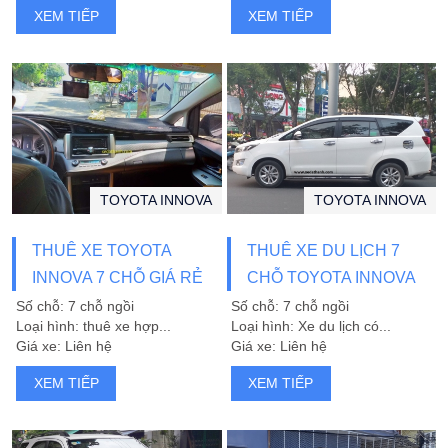
XEM TIẾP
XEM TIẾP
TOYOTA INNOVA
TOYOTA INNOVA
THUÊ XE TOYOTA
THUÊ XE DU LỊCH 7
INNOVA 7 CHỖ GIÁ RẺ
CHỖ TOYOTA INNOVA
ĐÀ NẴNG GIÁ RẺ
Số chỗ: 7 chỗ ngồi
Số chỗ: 7 chỗ ngồi
Loại hình: thuê xe hợp...
Loại hình: Xe du lịch có...
Giá xe: Liên hệ
Giá xe: Liên hệ
XEM TIẾP
XEM TIẾP