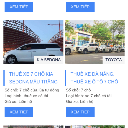
XEM TIẾP
XEM TIẾP
KIA SEDONA
TOYOTA
THUÊ XE 7 CHỖ KIA
THUÊ XE ĐÀ NẴNG,
SEDONA MÀU TRẮNG
THUÊ XE Ô TÔ 7 CHỖ
TẠI ĐÀ NẴNG
FORTUNER ĐÀ NẴNG
Số chỗ: 7 chỗ cửa lùa tự động
Số chỗ: 7 chỗ
Loại hình: thuê xe có tài...
Loại hình: xe 7 chỗ có tài...
Giá xe: Liên hệ
Giá xe: Liên hệ
XEM TIẾP
XEM TIẾP