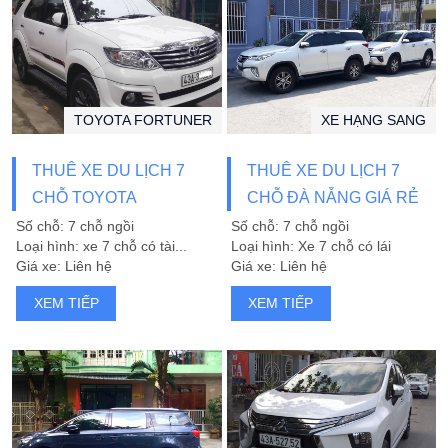
TOYOTA FORTUNER
XE HẠNG SANG
THUÊ XE DU LỊCH 7
THUÊ XE DU LỊCH 7
CHỖ TOYOTA
CHỖ ĐÀ NẴNG GIÁ RẺ
FORTUNER ĐỜI MỚI
SANG TRỌNG
Số chỗ: 7 chỗ ngồi
Số chỗ: 7 chỗ ngồi
Loại hình: xe 7 chỗ có tài...
Loại hình: Xe 7 chỗ có lái
Giá xe: Liên hệ
Giá xe: Liên hệ
XEM TIẾP
XEM TIẾP