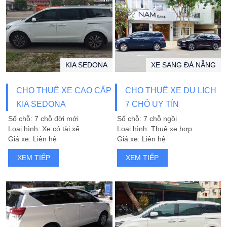
KIA SEDONA
XE SANG ĐÀ NẴNG
CHO THUÊ XE CAO CẤP
CHO THUÊ XE DU LỊCH
KIA SEDONA
7 CHỖ UY TÍN
Số chỗ: 7 chỗ đời mới
Số chỗ: 7 chỗ ngồi
Loại hình: Xe có tài xế
Loại hình: Thuê xe hợp...
Giá xe: Liên hệ
Giá xe: Liên hệ
XEM TIẾP
XEM TIẾP