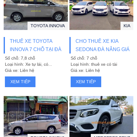
TOYOTA INNOVA
KIA
THUÊ XE TOYOTA
CHO THUÊ XE KIA
INNOVA 7 CHỖ TẠI ĐÀ
SEDONA ĐÀ NẴNG GIÁ
NẴNG
RẺ
Số chỗ: 7,8 chỗ
Số chỗ: 7 chỗ
Loại hình: Xe tự lái, có...
Loại hình: thuê xe có tài
Giá xe: Liên hệ
Giá xe: Liên hệ
XEM TIẾP
XEM TIẾP