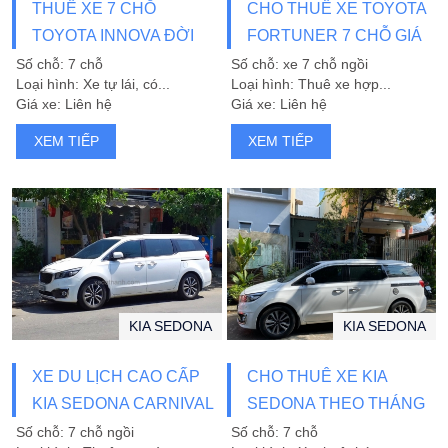
THUÊ XE 7 CHỖ
CHO THUÊ XE TOYOTA
TOYOTA INNOVA ĐỜI
FORTUNER 7 CHỖ GIÁ
MỚI
RẺ
Số chỗ: 7 chỗ
Số chỗ: xe 7 chỗ ngồi
Loại hình: Xe tự lái, có...
Loại hình: Thuê xe hợp...
Giá xe: Liên hệ
Giá xe: Liên hệ
XEM TIẾP
XEM TIẾP
KIA SEDONA
KIA SEDONA
XE DU LỊCH CAO CẤP
CHO THUÊ XE KIA
KIA SEDONA CARNIVAL
SEDONA THEO THÁNG
Số chỗ: 7 chỗ ngồi
Số chỗ: 7 chỗ