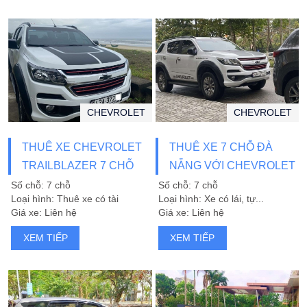
CHEVROLET
CHEVROLET
THUÊ XE CHEVROLET
THUÊ XE 7 CHỖ ĐÀ
TRAILBLAZER 7 CHỖ
NẴNG VỚI CHEVROLET
ĐÀ NẴNG
TRAILBLAZER
Số chỗ: 7 chỗ
Số chỗ: 7 chỗ
Loại hình: Thuê xe có tài
Loại hình: Xe có lái, tự...
Giá xe: Liên hệ
Giá xe: Liên hệ
XEM TIẾP
XEM TIẾP