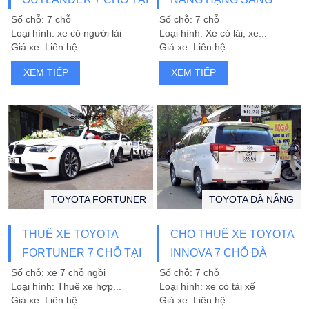
ĐÀ NẴNG
Số chỗ: 7 chỗ
Số chỗ: 7 chỗ
Loại hình: xe có người lái
Loại hình: Xe có lái, xe...
Giá xe: Liên hệ
Giá xe: Liên hệ
XEM TIẾP
XEM TIẾP
TOYOTA FORTUNER
TOYOTA ĐÀ NẴNG
THUÊ XE TOYOTA
CHO THUÊ XE TOYOTA
FORTUNER 7 CHỖ TẠI
INNOVA 7 CHỖ ĐÀ
ĐÀ NẴNG
NẴNG
Số chỗ: xe 7 chỗ ngồi
Số chỗ: 7 chỗ
Loại hình: Thuê xe hợp...
Loại hình: xe có tài xế
Giá xe: Liên hệ
Giá xe: Liên hệ