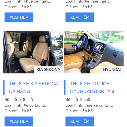
Loại hình: Thuê xe ngày,...
Loại hình: Xe thuê tháng
Giá xe: Liên hệ
Giá xe: Liên hệ
XEM TIẾP
XEM TIẾP
KIA SEDONA
HYUNDAI
THUÊ XE KIA SEDONA
THUÊ XE DU LỊCH
ĐÀ NẴNG
HYUNDAI STAREX 9
CHỖ ĐÀ NẴNG
Số chỗ: 7-8 chỗ
Số chỗ: 9 chỗ
Loại hình: Xe có tài, tự...
Loại hình: thuê xe có tài,...
Giá xe: Liên hệ
Giá xe: Liên hệ
XEM TIẾP
XEM TIẾP