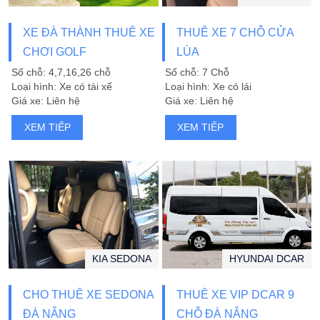
XE ĐÀ THÀNH THUÊ XE
THUÊ XE 7 CHỖ CỬA
CHƠI GOLF
LÙA
Số chỗ: 4,7,16,26 chỗ
Số chỗ: 7 Chỗ
Loại hình: Xe có tài xế
Loại hình: Xe có lái
Giá xe: Liên hệ
Giá xe: Liên hệ
XEM TIẾP
XEM TIẾP
KIA SEDONA
HYUNDAI DCAR
CHO THUÊ XE SEDONA
THUÊ XE VIP DCAR 9
ĐÀ NẴNG
CHỖ ĐÀ NẴNG