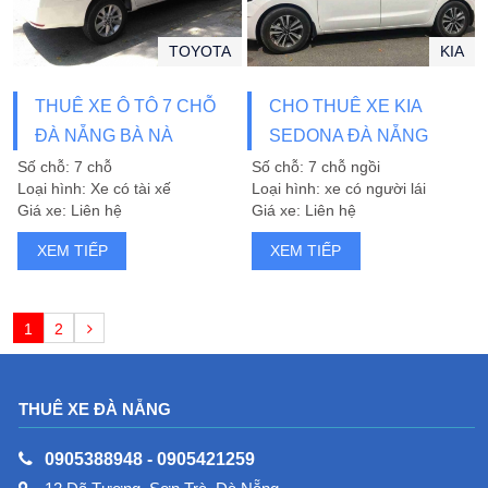
TOYOTA
KIA
THUÊ XE Ô TÔ 7 CHỖ
CHO THUÊ XE KIA
ĐÀ NẴNG BÀ NÀ
SEDONA ĐÀ NẴNG
Số chỗ: 7 chỗ
Số chỗ: 7 chỗ ngồi
Loại hình: Xe có tài xế
Loại hình: xe có người lái
Giá xe: Liên hệ
Giá xe: Liên hệ
XEM TIẾP
XEM TIẾP
1
2
THUÊ XE ĐÀ NẴNG
0905388948
-
0905421259