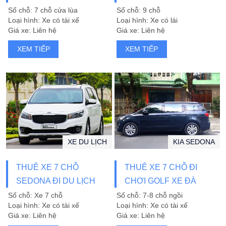
Số chỗ: 7 chỗ cửa lùa
Số chỗ: 9 chỗ
Loại hình: Xe có tài xế
Loại hình: Xe có lái
Giá xe: Liên hệ
Giá xe: Liên hệ
XEM TIẾP
XEM TIẾP
XE DU LỊCH
KIA SEDONA
THUÊ XE 7 CHỖ
THUÊ XE 7 CHỖ ĐI
SEDONA ĐI DU LỊCH
CHƠI GOLF XE ĐÀ
KHÁM PHÁ MIỀN
THÀNH
Số chỗ: Xe 7 chỗ
Số chỗ: 7-8 chỗ ngồi
Loại hình: Xe có tài xế
Loại hình: Xe có tài xế
TRUNG
Giá xe: Liên hệ
Giá xe: Liên hệ