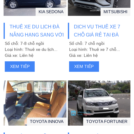
KIA SEDONA
MITSUBISHI
THUÊ XE DU LỊCH ĐÀ
DỊCH VỤ THUÊ XE 7
NẴNG HẠNG SANG VỚI
CHỖ GIÁ RẺ TẠI ĐÀ
XE KIA SEDONA
NẴNG
Số chỗ: 7-8 chỗ ngồi
Số chỗ: 7 chỗ ngồi
Loại hình: Thuê xe du lịch...
Loại hình: Thuê xe 7 chỗ...
Giá xe: Liên hệ
Giá xe: Liên hệ
XEM TIẾP
XEM TIẾP
TOYOTA INNOVA
TOYOTA FORTUNER