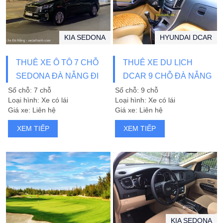
KIA SEDONA
HYUNDAI DCAR
THUÊ XE Ô TÔ 7 CHỖ
THUÊ XE DU LỊCH
SEDONA ĐÀ NẴNG ĐI
DCAR 9 CHỖ ĐÀ NẴNG
BÀ NÀ HILLS
Số chỗ: 7 chỗ
Số chỗ: 9 chỗ
Loại hình: Xe có lái
Loại hình: Xe có lái
Giá xe: Liên hệ
Giá xe: Liên hệ
XEM TIẾP
XEM TIẾP
KIA SEDONA