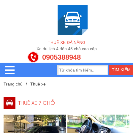
T
H
U
Ê
X
E
Đ
À
N
Ẵ
N
G
X
l
ị
c
h
4
đ
ế
n
4
5
c
h
ỗ
c
a
o
c
ấ
p
e
d
u
0905388948
Trang chủ
Thuê xe
THUÊ XE 7 CHỖ