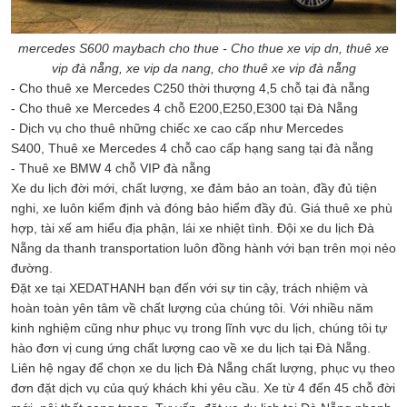
mercedes S600 maybach cho thue - Cho thue xe vip dn, thuê xe
vip đà nẵng, xe vip da nang, cho thuê xe vip đà nẵng
- Cho thuê xe Mercedes C250 thời thượng 4,5 chỗ tại đà nẵng
- Cho thuê xe Mercedes 4 chỗ E200,E250,E300 tại Đà Nẵng
- Dịch vụ cho thuê những chiếc xe cao cấp như Mercedes
S400, Thuê xe Mercedes 4 chỗ cao cấp hạng sang tại đà nẵng
- Thuê xe BMW 4 chỗ VIP đà nẵng
Xe du lịch đời mới, chất lượng, xe đảm bảo an toàn, đầy đủ tiện
nghi, xe luôn kiểm định và đóng bảo hiểm đầy đủ. Giá thuê xe phù
hợp, tài xế am hiểu địa phận, lái xe nhiệt tình. Đội xe du lịch Đà
Nẵng da thanh transportation luôn đồng hành với bạn trên mọi nẻo
đường.
Đặt xe tại XEDATHANH bạn đến với sự tin cậy, trách nhiệm và
hoàn toàn yên tâm về chất lượng của chúng tôi. Với nhiều năm
kinh nghiệm cũng như phục vụ trong lĩnh vực du lịch, chúng tôi tự
hào đơn vị cung ứng chất lượng cao về xe du lịch tại Đà Nẵng.
Liên hệ ngay để chọn xe du lịch Đà Nẵng chất lượng, phục vụ theo
đơn đặt dịch vụ của quý khách khi yêu cầu. Xe từ 4 đến 45 chỗ đời