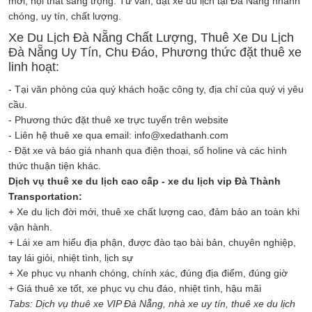
mới, nội thất sang trọng. Tư vấn, đặt xe du lịch tại Đà Nẵng nhanh
chóng, uy tín, chất lượng.
Xe Du Lịch Đà Nẵng Chất Lượng, Thuê Xe Du Lịch
Đà Nẵng Uy Tín, Chu Đáo, Phương thức đặt thuê xe
linh hoạt:
- Tại văn phòng của quý khách hoặc công ty, địa chỉ của quý vị yêu
cầu.
- Phương thức đặt thuê xe trực tuyến trên website
- Liên hệ thuê xe qua email: info@xedathanh.com
- Đặt xe và báo giá nhanh qua điện thoại, số holine và các hình
thức thuận tiện khác.
Dịch vụ thuê xe du lịch cao cấp - xe du lịch vip Đà Thành
Transportation:
+ Xe du lịch đời mới, thuê xe chất lượng cao, đảm bảo an toàn khi
vận hành.
+ Lái xe am hiểu địa phận, được đào tạo bài bản, chuyên nghiệp,
tay lái giỏi, nhiệt tình, lịch sự
+ Xe phục vụ nhanh chóng, chính xác, đúng địa điểm, đúng giờ
+ Giá thuê xe tốt, xe phục vụ chu đáo, nhiệt tình, hậu mãi
Tabs: Dịch vụ thuê xe VIP Đà Nẵng, nhà xe uy tín, thuê xe du lịch