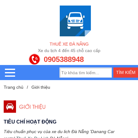
T
H
U
Ê
X
E
Đ
À
N
Ẵ
N
G
X
e
d
u
l
ị
c
h
4
đ
ế
n
4
5
c
h
ỗ
c
a
o
c
ấ
p
0905388948
Trang chủ
Giới thiệu
GIỚI THIỆU
TIÊU CHÍ HOẠT ĐỘNG
Tiêu chuẩn phục vụ của xe du lich Đà Nẵng 'Danang Car