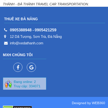
THÀNH - ĐÀ THÀNH TRAVEL CAR TRANSPORTATION.
THUÊ XE ĐÀ NẴNG
0905388948
-
0905421259
12 Dã Tượng, Sơn Trà, Đà Nẵng
info@xedathanh.com
MXH CHÚNG TÔI
Đang online: 2
Truy cập: 334071
Designed by
WEB360