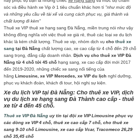
này phục vụ bạn là những chiếc
xe hạng sang
và mức độ chăm
sóc và điều hành xe Vip ở 1 tiêu chuẩn khác hơn tí
"như mức độ
và những yêu cầu về tài xế và cung cách phục vụ, giá thành và
chất lượng đi kèm"
Thuê xe VIP thuê xe hạng sang Đà Nẵng, miền trung nói như vậy
không đồng nghĩa với việc thuê xe giá rẻ, thuê các loại xe du lịch
khác là kém chất lượng. Thuê xe vip, nhóm dịch vụ
cho
thuê xe
sang
tại Đà Nẵng
chất lượng cao, xe cao cấp từ 4 chỗ đến 29 chỗ
sang trọng, đẳng cấp doanh nhân.
Dịch vụ cho thuê xe VIP Đà
Nẵng từ 4 chỗ tới 45 chỗ
hạng sang, xe cao cấp đời mới 2017
đến 2019-2020, những chiếc xe sang nổi tiếng của
hãng
Limousine, xe VIP Mercedes, xe VIP du lịch
nghỉ dưỡng,
phục vụ khách đoàn, khách đi tour, hội nghị sự kiện.
Xe du lịch VIP tại Đà Nẵng: Cho thuê xe VIP, dịch
vụ du lịch xe hạng sang Đà Thành cao cấp - thuê
xe từ 4 đến 45 chỗ.
Thuê xe VIP Đà Nẵng
uy tín tại đội xe VIP Limousine phục vụ
các dòng xe VIP 4 chỗ, thuê xe cao cấp 7 chỗ, cho thuê xe
sang 9-10 chỗ Limousine, xe cao cấp Vcar, Tracomeco 26,29
chỗ 35,45 chỗ