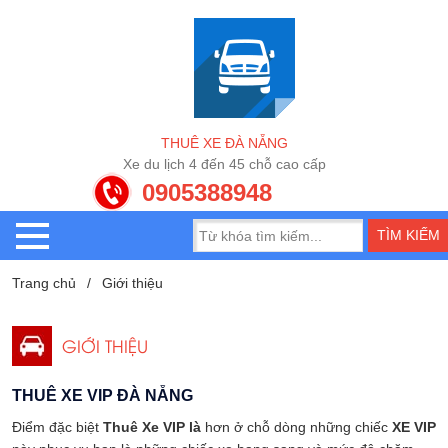
T
H
U
Ê
X
E
Đ
À
N
Ẵ
N
G
X
e
d
u
l
ị
c
h
4
đ
ế
n
4
5
c
h
ỗ
c
a
o
c
ấ
p
0905388948
Trang chủ
Giới thiệu
GIỚI THIỆU
THUÊ XE VIP ĐÀ NẴNG
Điểm đặc biệt
Thuê Xe VIP là
hơn ở chỗ dòng những chiếc
XE VIP