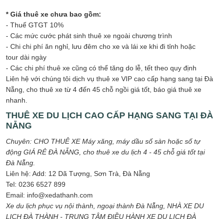
* Giá thuê xe chưa bao gồm:
- Thuế GTGT 10%
- Các mức cước phát sinh thuê xe ngoài chương trình
- Chi chi phí ăn nghỉ, lưu đêm cho xe và lái xe khi đi tỉnh hoặc
tour dài ngày
- Các chi phí thuê xe cũng có thể tăng do lễ, tết theo quy định
Liên hệ với chúng tôi dịch vụ thuê xe VIP cao cấp hạng sang tại Đà
Nẵng, cho thuê xe từ 4 đến 45 chỗ ngồi giá tốt, báo giá thuê xe
nhanh.
THUÊ XE DU LỊCH CAO CẤP HẠNG SANG TẠI ĐÀ
NẴNG
Chuyên: CHO THUÊ XE Máy xăng, máy dầu số sàn hoặc số tự
động GIÁ RẺ ĐÀ NẴNG, cho thuê xe du lịch 4 - 45 chỗ giá tốt tại
Đà Nẵng.
Liên hệ: Add: 12 Dã Tượng, Sơn Trà, Đà Nẵng
Tel: 0236 6527 899
Email: info@xedathanh.com
Xe du lịch phục vụ nội thành, ngoại thành Đà Nẵng, NHÀ XE DU
LỊCH ĐÀ THÀNH - TRUNG TÂM ĐIỀU HÀNH XE DU LỊCH ĐÀ