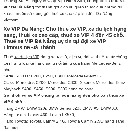
Trường Sa, Võ Nguyên Giáp Ngũ Hành Sơn, chúng tôi đã đưa
Xe
VIP tại Đà Nẵng
trở thành gói dịch vụ quen thuộc của những du
khách muốn sử dụng gói thuê xe cao cấp khi đến Đà Nẵng,
Vietnam.
Xe VIP Đà Nẵng: Cho thuê xe VIP, xe du lịch hạng
sang, thuê xe cao cấp, thuê xe VIP 4 đến 45 chỗ.
Thuê xe VIP Đà Nẵng uy tín tại đội xe VIP
Limousine Đà Thành
Thuê
xe du lịch VIP
dòng xe 4 chỗ, dịch vụ đội xe thuê xe từ chúng
tôi những loại xe hạng sang nổi tiếng của hãng Mercedes-Benz
như:
Serie E-Class: E200, E250, E300, Mercedes-Benz C-
Class: Mercedes C200, Mercedes C300. S series Mercedes-Benz
Maybach S400, S450, S600, S500 hạng xe sang.
Gói dịch vụ xe VIP chúng tôi còn mang đến cho bạn thuê xe
VIP 4 chỗ:
Hãng BMW: BMW 320i, BMW Series 520i, BMW X5, BMW X3;
Hãng Lexus: Lexus 460, Lexus LX570,
Hãng Toyota: Toyota Camry 2.4G, Toyota Camry 2.5Q hạng sang
đời mới