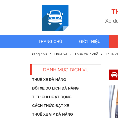
T
e
d
X
TRANG CHỦ
GIỚI THIỆU
Trang chủ
Thuê xe
Thuê xe 7 chỗ
Thuê xe
DANH MỤC DỊCH VỤ
THUÊ XE ĐÀ NẴNG
ĐỘI XE DU LỊCH ĐÀ NẴNG
TIÊU CHÍ HOẠT ĐỘNG
CÁCH THỨC ĐẶT XE
THUÊ XE VIP ĐÀ NẴNG