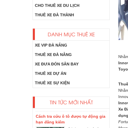
CHO THUÊ XE DU LỊCH
THUÊ XE ĐÀ THÀNH
DANH MỤC THUÊ XE
XE VIP ĐÀ NẴNG
THUÊ XE ĐÀ NẴNG
Nhằm 
Inno
XE ĐƯA ĐÓN SÂN BAY
Xe Dcar Limousine là gì?
Toyo
một số loại xe
THUÊ XE DỰ ÁN
limousine của hãng
THUÊ XE SỰ KIỆN
DCAR update phổ
Thuê
biến tại Việt Nam
Nhằm 
như...
Innov
TIN TỨC MỚI NHẤT
Inno
Cách tra cứu ô tô được tự động gia
Xe Đ
hạn đăng kiểm
dụng
Cách tra cứu ô tô
Fortu
được tự động gia