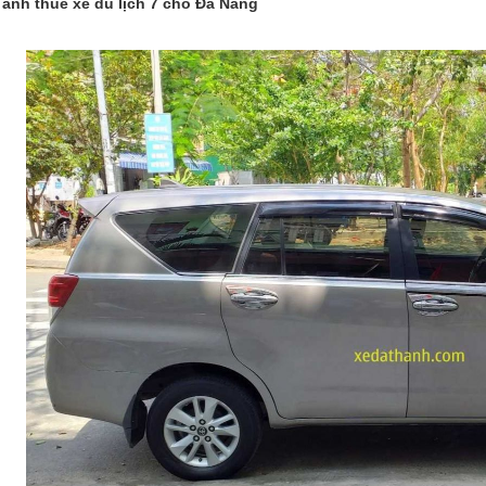
 ảnh thuê xe du lịch 7 chỗ Đà Nẵng