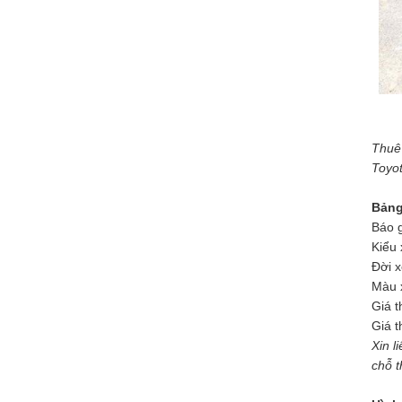
dịch vụ VIP CARs
cho hội nghị Đà
Nẵng, xe đón tiễn
sân...
Xe VIP là xe gì? Dịch vụ xe vip tại
Đà Nẵng
Xe VIP thường được
Thuê 
sử dụng trong các
Toyot
hoạt động và sự kiện
quan trọng như...
Bảng
Báo g
Kiểu 
Đời x
Màu x
Giá t
Giá t
Xin l
chỗ t