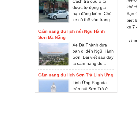
Merc
hạn đăng kiểm. Chủ
khách
xe có thể vào trang...
Bạn 
Cẩm nang du lịch núi Ngũ Hành
biệt 
Sơn Đà Nẵng
xe
7 
Xe Đà Thành đưa
bạn đi đến Ngũ Hành
Thuê
Sơn. Bài viết sau đây
là cẩm nang du...
Cẩm nang du lịch Sơn Trà Linh Ứng
Linh Ứng Pagoda
trên núi Sơn Trà ở
Đà Nẵng, đó là một
điểm tham quan
nổi...
Cẩm nang du lịch Bà Nà Hills
Bà Nà Hills ở đâu?
Cẩm nang du lịch Đà
Nẵng Bà Nà Hills. Xe
du lịch Đà Nẵng...