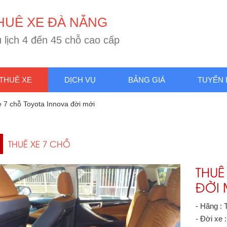
H
U
Ê
X
E
Đ
À
N
Ẵ
N
G
u
l
ị
c
h
4
đ
ế
n
4
5
c
h
ỗ
c
a
o
c
ấ
p
THUÊ XE
DỊCH VỤ
BẢNG GIÁ
TUYỂN
 7 chỗ Toyota Innova đời mới
THUÊ XE 7 CHỖ
THUÊ
ĐỜI 
- Hãng : 
- Đời xe 