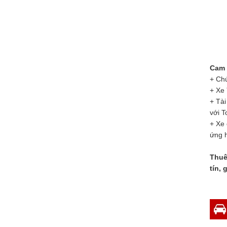
Cam 
+ Chú
+ Xe
+ Tài
với T
+ Xe 
ứng h
Thuê
tín, 