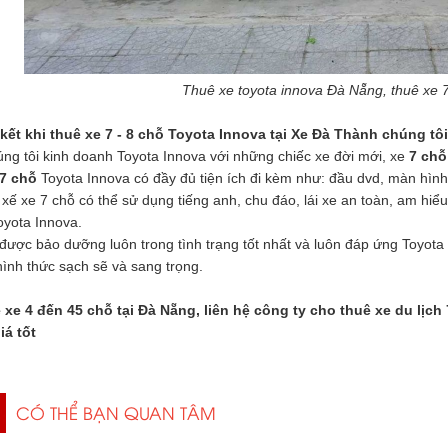
Thuê xe toyota innova Đà Nẵng, thuê xe 7
kết khi thuê xe 7 - 8 chỗ Toyota Innova tại Xe Đà Thành chúng tôi
ng tôi kinh doanh Toyota Innova với những chiếc xe đời mới, xe
7 chỗ
7 chỗ
Toyota Innova có đầy đủ tiện ích đi kèm như: đầu dvd, màn hình
 xế xe 7 chỗ có thể sử dụng tiếng anh, chu đáo, lái xe an toàn, am hi
oyota Innova.
được bảo dưỡng luôn trong tình trạng tốt nhất và luôn đáp ứng Toyota
ình thức sạch sẽ và sang trọng.
 xe 4 đến 45 chỗ tại Đà Nẵng, liên hệ công ty cho thuê xe du lịc
giá tốt
CÓ THỂ BẠN QUAN TÂM