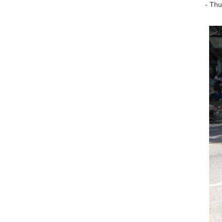
- Thu
Cẩm nang du lịch núi Ngũ Hành
Sơn Đà Nẵng
Xe Đà Thành đưa
bạn đi đến Ngũ Hành
Sơn. Bài viết sau đây
là cẩm nang du...
Cẩm nang du lịch Sơn Trà Linh Ứng
Linh Ứng Pagoda
trên núi Sơn Trà ở
Đà Nẵng, đó là một
điểm tham quan
nổi...
Cẩm nang du lịch Bà Nà Hills
Bà Nà Hills ở đâu?
Cẩm nang du lịch Đà
Nẵng Bà Nà Hills. Xe
du lịch Đà Nẵng...
Dịch vụ VIP Car Đà Nẵng
Chúng tôi cung cấp