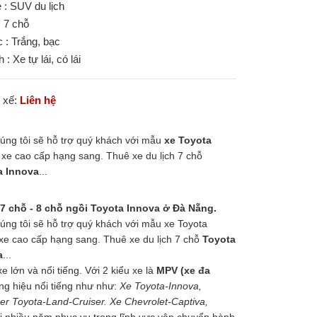
 : SUV du lịch
: 7 chỗ
 : Trắng, bạc
h : Xe tự lái, có lái
i xế:
Liên hệ
úng tôi sẽ hỗ trợ quý khách với mẫu
xe Toyota
 xe cao cấp hạng sang. Thuê xe du lịch 7 chỗ
a Innova
...
 7 chỗ - 8 chỗ ngồi Toyota Innova ở Đà Nẵng.
úng tôi sẽ hỗ trợ quý khách với mẫu xe Toyota
 xe cao cấp hạng sang. Thuê xe du lịch 7 chỗ
Toyota
a
...
 lớn và nổi tiếng. Với 2 kiểu xe là
MPV (xe đa
ng hiệu nổi tiếng như như:
Xe Toyota-Innova,
er Toyota-Land-Cruiser. Xe Chevrolet-Captiva,