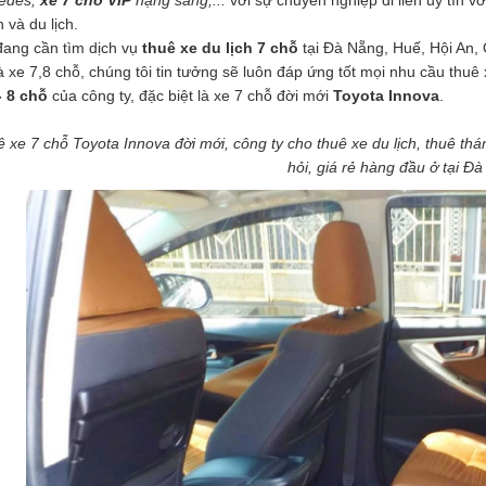
edes,
xe 7 chỗ VIP
hạng sang,...
với sự chuyên nghiệp đi liền uy tín 
 và du lịch.
đang cần tìm dịch vụ
thuê xe du lịch 7 chỗ
tại Đà Nẵng, Huế, Hội An, 
là xe 7,8 chỗ, chúng tôi tin tưởng sẽ luôn đáp ứng tốt mọi nhu cầu th
- 8 chỗ
của công ty, đặc biệt là xe 7 chỗ đời mới
Toyota Innova
.
 xe 7 chỗ Toyota Innova đời mới, công ty cho thuê xe du lịch, thuê thá
hỏi, giá rẻ hàng đầu ở tại Đ