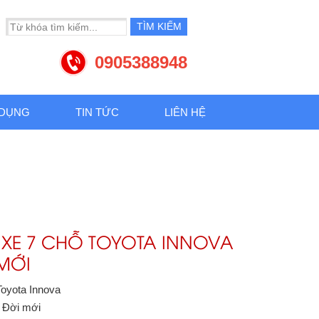
0905388948
 DỤNG
TIN TỨC
LIÊN HỆ
 XE 7 CHỖ TOYOTA INNOVA
MỚI
Toyota Innova
: Đời mới