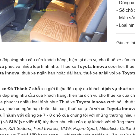
- Dòng xe
- Số chỗ 
- Màu sắc
- Loại hìn
Giá có tà
đáp ứng nhu cầu của khách hàng, hiện tại dịch vụ cho thuê xe của ch
va
phục vụ nhiều loại hình như: Thuê xe
Toyota Innova
cưới hỏi, thuê
ta Innova
, thuê xe ngắn hạn hoặc dài hạn, thuê xe tự lái với xe
Toyot
 xe Đà Thành 7 chỗ
xin giới thiệu đến quý du khách
dịch vụ thuê xe
đáp ứng nhu cầu của khách hàng, hiện tại dịch vụ cho thuê xe của ch
a phục vụ nhiều loại hình như: Thuê xe
Toyota Innova
cưới hỏi, thuê
va
, thuê xe ngắn hạn hoặc dài hạn, thuê xe tự lái với xe
Toyota Innov
à Thành với dòng xe 7 - 8 chỗ
của chúng tôi với những thương hiệu xe
)
và
SUV (xe việt dã)
tùy theo nhu cầu của quý khách với những thươ
ner, KIA-Sedona, Ford Everest, BMW, Pajero Sport, Mitsubishi-Outland