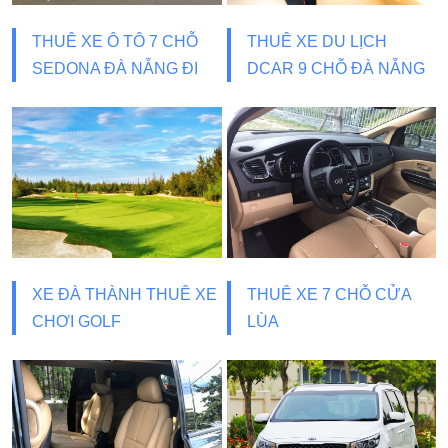
THUÊ XE Ô TÔ 7 CHỖ
THUÊ XE DU LỊCH
SEDONA ĐÀ NẴNG ĐI
DCAR 9 CHỖ ĐÀ NẴNG
BÀ NÀ HILLS
XE ĐÀ THÀNH THUÊ XE
THUÊ XE 7 CHỖ CỬA
CHƠI GOLF
LÙA