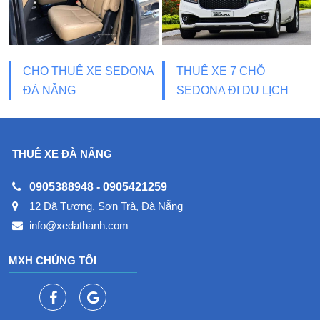
CHO THUÊ XE SEDONA
THUÊ XE 7 CHỖ
ĐÀ NẴNG
SEDONA ĐI DU LỊCH
KHÁM PHÁ MIỀN
TRUNG
THUÊ XE ĐÀ NẴNG
0905388948
-
0905421259
12 Dã Tượng, Sơn Trà, Đà Nẵng
info@xedathanh.com
MXH CHÚNG TÔI