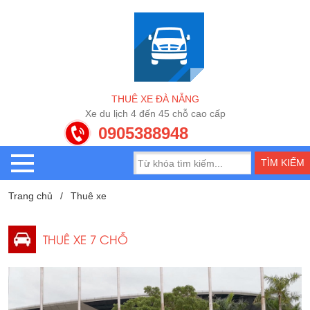
T
H
U
Ê
X
E
Đ
À
N
Ẵ
N
G
X
e
d
u
l
ị
c
h
4
đ
ế
n
4
5
c
h
ỗ
c
a
o
c
ấ
p
0905388948
Trang chủ
Thuê xe
THUÊ XE 7 CHỖ