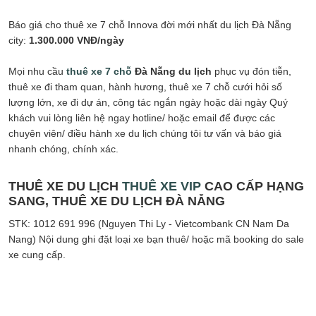
Báo giá cho thuê xe 7 chỗ Innova đời mới nhất du lịch Đà Nẵng
city:
1.300.000 VNĐ/ngày
Mọi nhu cầu
thuê xe 7 chỗ
Đà Nẵng du lịch
phục vụ đón tiễn,
thuê xe đi tham quan, hành hương, thuê xe 7 chỗ cưới hỏi số
lượng lớn, xe đi dự án, công tác ngắn ngày hoặc dài ngày Quý
khách vui lòng liên hệ ngay hotline/ hoặc email để được các
chuyên viên/ điều hành xe du lịch chúng tôi tư vấn và báo giá
nhanh chóng, chính xác.
THUÊ XE DU LỊCH
THUÊ XE VIP
CAO CẤP HẠNG
SANG, THUÊ XE DU LỊCH ĐÀ NẴNG
STK: 1012 691 996 (Nguyen Thi Ly - Vietcombank CN Nam Da
Nang) Nội dung ghi đặt loại xe bạn thuê/ hoặc mã booking do sale
xe cung cấp.