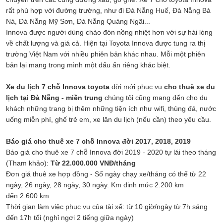
rất phù hợp với đường trường, như đi Đà Nẵng Huế, Đà Nẵng Bà
Nà, Đà Nẵng Mỹ Sơn, Đà Nẵng Quảng Ngãi...
Innova được người dùng chào đón nồng nhiệt hơn với sự hài lòng
về chất lượng và giá cả. Hiện tại Toyota Innova được tung ra thị
trường Việt Nam với nhiều phiên bản khác nhau. Mỗi một phiên
bản lại mang trong mình một dấu ấn riêng khác biệt.
Xe du lịch 7 chỗ Innova toyota
đời mới phục vụ
cho thuê xe du
lịch tại Đà Nẵng - miền trung
chúng tôi cũng mang đến cho du
khách những trang bị thêm những tiện ích như wifi, thùng đá, nước
uống miễn phí, ghế trẻ em, xe lăn du lịch (nếu cần) theo yêu cầu.
Báo giá cho thuê xe 7 chỗ Innova đời 2017, 2018, 2019
Báo giá cho thuê xe 7 chỗ Innova đời 2019 - 2020 tự lái theo tháng
(Tham khảo):
Từ 22.000.000 VNĐ/tháng
Đơn giá thuê xe hợp đồng - Số ngày chạy xe/tháng có thể từ 22
ngày, 26 ngày, 28 ngày, 30 ngày. Km định mức 2.200 km
đến 2.600 km
Thời gian làm việc phục vụ của tài xế: từ 10 giờ/ngày từ 7h sáng
đến 17h tối (nghỉ ngơi 2 tiếng giữa ngày)