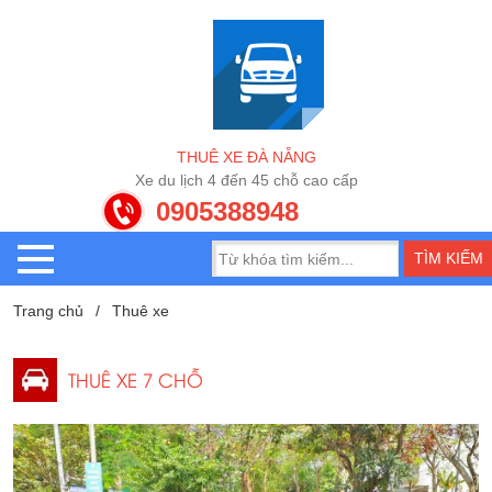
T
H
U
Ê
X
E
Đ
À
N
Ẵ
N
G
X
e
d
u
l
ị
c
h
4
đ
ế
n
4
5
c
h
ỗ
c
a
o
c
ấ
p
0905388948
Trang chủ
Thuê xe
THUÊ XE 7 CHỖ