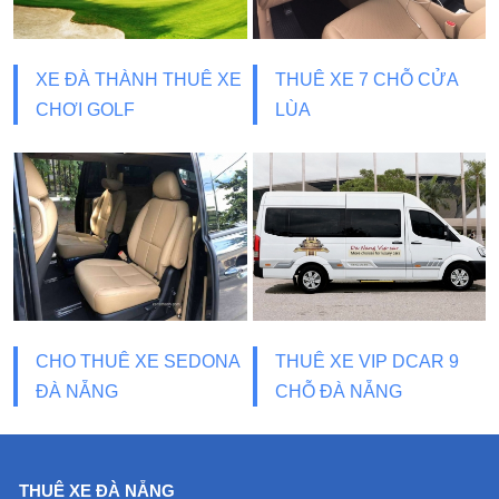
XE ĐÀ THÀNH THUÊ XE
THUÊ XE 7 CHỖ CỬA
CHƠI GOLF
LÙA
CHO THUÊ XE SEDONA
THUÊ XE VIP DCAR 9
ĐÀ NẴNG
CHỖ ĐÀ NẴNG
THUÊ XE ĐÀ NẴNG