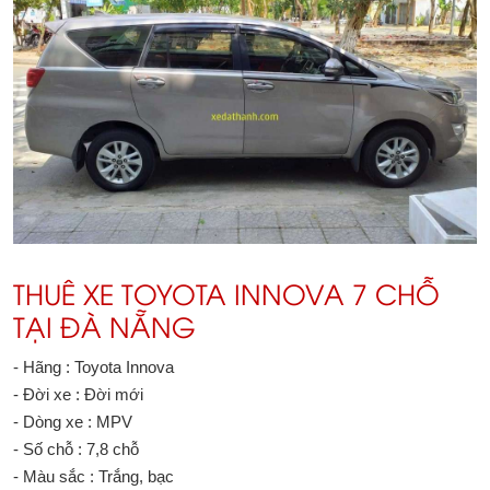
THUÊ XE TOYOTA INNOVA 7 CHỖ
TẠI ĐÀ NẴNG
- Hãng : Toyota Innova
- Đời xe : Đời mới
- Dòng xe : MPV
- Số chỗ : 7,8 chỗ
- Màu sắc : Trắng, bạc