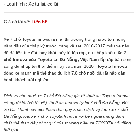
- Loại hình : Xe tự lái, có lái
Giá có tài xế:
Liên hệ
Xe 7 chỗ Toyota Innova ra mắt thị trường trong nước từ những
năm đầu của thập kỷ trước, càng về sau 2016-2017 mẫu xe này
đã đã liên tục đổi thay khởi thủy từ lắp ráp, du nhập khẩu.
Xe 7
chỗ Innova của Toyota tại Đà Nẵng, Việt Nam
lắp ráp bán song
song du nhập tới thời điểm này của năm 2020 -
toyota Innova
-
dòng xe mạnh mẽ thể thao du lịch 7,8 chỗ ngồi đã rất hấp dẫn
hành khách trải nghiệm.
Dịch vụ cho thuê xe 7 chỗ Đà Nẵng giá rẻ thuê xe Toyota Innova
có người lái (có tài xế), thuê xe Innova tự lái 7 chỗ Đà Nẵng. Đội
Xe Đà Thành xin giới thiệu đến quý khách dịch vụ thuê xe 7 chỗ
Đà Nẵng, loại xe 7 chỗ Toyota Innova với bề ngoài mang đậm
chất thể thao đầy phong vị của thương hiệu xe TOYOTA nổi tiếng
thế giới.