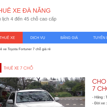
H
U
Ê
X
E
Đ
À
N
Ẵ
N
G
u
l
ị
c
h
4
đ
ế
n
4
5
c
h
ỗ
c
a
o
c
ấ
p
THUÊ XE
DỊCH VỤ
BẢNG GIÁ
TUYỂN
ê xe Toyota Fortuner 7 chỗ giá rẻ
THUÊ XE 7 CHỖ
CHO 
7 CH
- Hãng : 
- Đời xe 