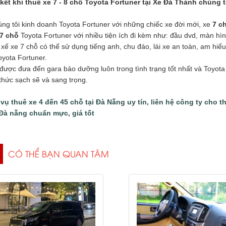
kết khi thuê xe 7 - 8 chỗ Toyota Fortuner tại Xe Đà Thành chúng t
ng tôi kinh doanh Toyota Fortuner với những chiếc xe đời mới, xe
7 c
7 chỗ
Toyota Fortuner với nhiều tiện ích đi kèm như: đầu dvd, màn hì
 xế xe 7 chỗ có thể sử dụng tiếng anh, chu đáo, lái xe an toàn, am hi
oyota Fortuner.
được đưa đến gara bảo dưỡng luôn trong tình trạng tốt nhất và Toyota
thức sạch sẽ và sang trọng.
 vụ
thuê xe 4 đến 45 chỗ tại Đà Nẵng
uy tín, liên hệ công ty cho t
Đà nẵng chuẩn mực, giá tốt
CÓ THỂ BẠN QUAN TÂM