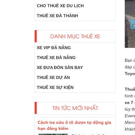
CHO THUÊ XE DU LỊCH
THUÊ XE ĐÀ THÀNH
DANH MỤC THUÊ XE
XE VIP ĐÀ NẴNG
THUÊ XE ĐÀ NẴNG
Bạn 
đáp 
XE ĐƯA ĐÓN SÂN BAY
Xe Dcar Limousine là gì?
Toyo
một số loại xe
THUÊ XE DỰ ÁN
limousine của hãng
THUÊ XE SỰ KIỆN
DCAR update phổ
Thuê
biến tại Việt Nam
hình 
như...
xe 7 
TIN TỨC MỚI NHẤT
tùy t
Cách tra cứu ô tô được tự động gia
Evere
hạn đăng kiểm
Merc
Cách tra cứu ô tô
khách
được tự động gia