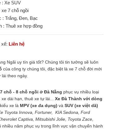
e : Xe SUV
: xe 7 chỗ ngồi
 : Trắng, Đen, Bạc
nh : Thuê xe hợp đồng
i xế:
Liên hệ
g Ngãi uy tín giá tốt? Chúng tôi tin tưởng sẽ luôn
ỗ
của công ty chúng tôi, đặc biệt là xe 7 chỗ đời mới
 lái theo ngày.
 7 chỗ - 8 chỗ ngồi ở Đà Nẵng
phục vụ nhiều loại
xe dài hạn, thuê xe tự lái...
Xe Đà Thành với dòng
 kiểu xe là
MPV (xe đa dụng)
và
SUV (xe việt dã)
e Toyota Innova, Fortuner, KIA Sedona, Ford
evrolet Captiva, Mitsubishi Jolie, Toyota Zace,
với nhiều năm phục vụ trong lĩnh vực vận chuyển hành