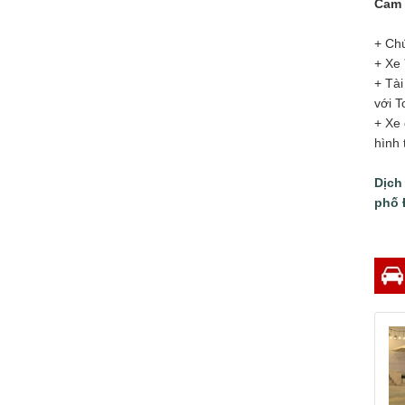
Cam 
+ Chú
+ Xe
+ Tài
với T
+ Xe 
hình 
Dịch
phố 