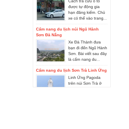
hạn đăng kiểm. Chủ
xe có thể vào trang...
Cẩm nang du lịch núi Ngũ Hành
Sơn Đà Nẵng
Xe Đà Thành đưa
bạn đi đến Ngũ Hành
Sơn. Bài viết sau đây
là cẩm nang du...
Cẩm nang du lịch Sơn Trà Linh Ứng
Linh Ứng Pagoda
trên núi Sơn Trà ở
Đà Nẵng, đó là một
điểm tham quan
nổi...
Cẩm nang du lịch Bà Nà Hills
Bà Nà Hills ở đâu?
Cẩm nang du lịch Đà
Nẵng Bà Nà Hills. Xe
du lịch Đà Nẵng...