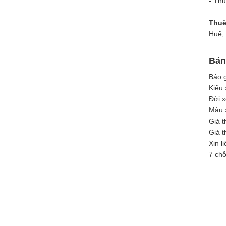
- Thu
dịch vụ VIP CARs
cho hội nghị Đà
Thuê
Nẵng, xe đón tiễn
Huế, 
sân...
Xe VIP là xe gì? Dịch vụ xe vip tại
Bản
Đà Nẵng
Báo g
Xe VIP thường được
Kiểu 
sử dụng trong các
Đời x
hoạt động và sự kiện
Màu x
quan trọng như...
Giá t
Giá t
Xin l
7 chỗ