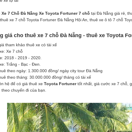
ê xe tự lái
 Xe 7 Chỗ Đà Nẵng Xe Toyota Fortuner 7 chỗ
tại Đà Nẵng giá rẻ, th
thuê xe 7 chỗ Toyota Fortuner Đà Nẵng Hội An, thuê xe ô tô 7 chỗ To
g giá cho thuê xe 7 chỗ Đà Nẵng - thuê xe Toyota For
iá tham khảo thuê xe có tài xế
xe: Xe 7 chỗ
e: 2018 - 2019 - 2020.
e: Trắng - Bạc - Đen.
huê theo ngày: 1.300.000 đồng/ ngày city tour Đà Nẵng
huê theo tháng: 30.000.000 đồng/ tháng có tài xế
iên hệ để có giá thuê xe
Toyota Fortuner
tốt nhất, giá cước xe 7 chỗ, g
 theo chuyến đi của bạn.