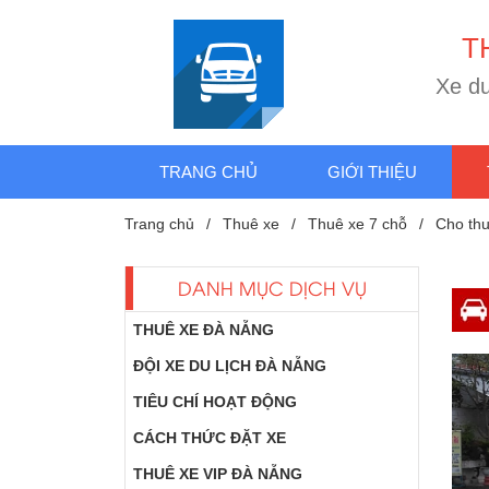
T
e
d
X
TRANG CHỦ
GIỚI THIỆU
Trang chủ
Thuê xe
Thuê xe 7 chỗ
Cho thu
DANH MỤC DỊCH VỤ
THUÊ XE ĐÀ NẴNG
ĐỘI XE DU LỊCH ĐÀ NẴNG
TIÊU CHÍ HOẠT ĐỘNG
CÁCH THỨC ĐẶT XE
THUÊ XE VIP ĐÀ NẴNG