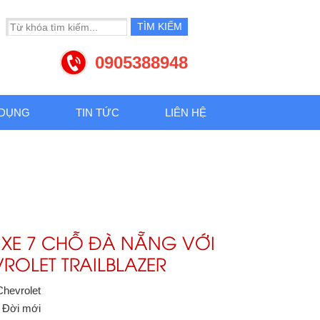
0905388948
 DỤNG
TIN TỨC
LIÊN HỆ
 XE 7 CHỖ ĐÀ NẴNG VỚI
ROLET TRAILBLAZER
Chevrolet
: Đời mới