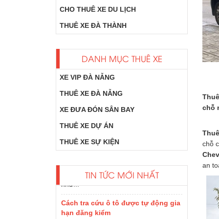
CHO THUÊ XE DU LỊCH
THUÊ XE ĐÀ THÀNH
DANH MỤC THUÊ XE
XE VIP ĐÀ NẴNG
THUÊ XE ĐÀ NẴNG
Thuê
chỗ 
XE ĐƯA ĐÓN SÂN BAY
Xe Dcar Limousine là gì?
THUÊ XE DỰ ÁN
một số loại xe
Thuê
limousine của hãng
THUÊ XE SỰ KIỆN
chỗ 
DCAR update phổ
Chev
biến tại Việt Nam
an t
như...
TIN TỨC MỚI NHẤT
Cách tra cứu ô tô được tự động gia
hạn đăng kiểm
Cách tra cứu ô tô