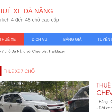
H
U
Ê
X
E
Đ
À
N
Ẵ
N
G
u
l
ị
c
h
4
đ
ế
n
4
5
c
h
ỗ
c
a
o
c
ấ
p
THUÊ XE
DỊCH VỤ
BẢNG GIÁ
TUYỂN
 7 chỗ Đà Nẵng với Chevrolet Trailblazer
THUÊ XE 7 CHỖ
THUÊ
CHEV
- Hãng : 
- Đời xe 