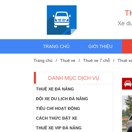
T
X
e
d
TRANG CHỦ
GIỚI THIỆU
Trang chủ
Thuê xe
Thuê xe 7 chỗ
Thuê xe
DANH MỤC DỊCH VỤ
THUÊ XE ĐÀ NẴNG
ĐỘI XE DU LỊCH ĐÀ NẴNG
TIÊU CHÍ HOẠT ĐỘNG
CÁCH THỨC ĐẶT XE
THUÊ XE VIP ĐÀ NẴNG