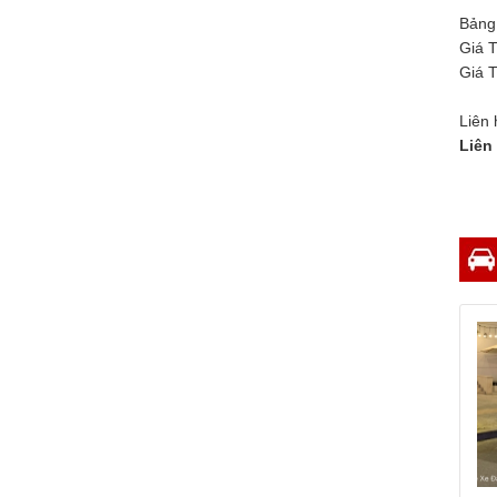
du lịch Đà Nẵng...
Bảng 
Giá T
Dịch vụ VIP Car Đà Nẵng
Giá T
Chúng tôi cung cấp
dịch vụ VIP CARs
Liên 
cho hội nghị Đà
Liên
Nẵng, xe đón tiễn
sân...
Xe VIP là xe gì? Dịch vụ xe vip tại
Đà Nẵng
Xe VIP thường được
sử dụng trong các
hoạt động và sự kiện
quan trọng như...