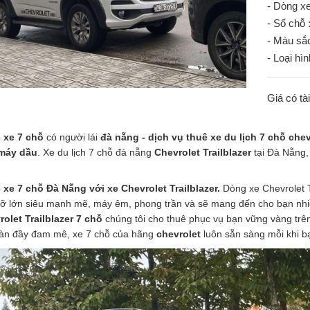
- Dòng x
- Số chỗ 
- Màu sắc
- Loại hìn
Giá có tà
 xe 7 chỗ
có người lái
đà nẵng - dịch vụ thuê xe du lịch 7 chỗ chevr
máy dầu
. Xe du lịch 7 chỗ đà nẵng
Chevrolet Trailblazer
tại Đà Nẵng,
 xe 7 chỗ Đà Nẵng với xe Chevrolet Trailblazer.
Dòng xe Chevrolet T
cỡ lớn siêu mạnh mẽ, máy êm, phong trần và sẽ mang đến cho bạn nhi
rolet Trailblazer 7 chỗ
chúng tôi cho thuê phục vụ bạn vững vàng trên
oàn đầy đam mê, xe 7 chỗ của hãng
chevrolet
luôn sẵn sàng mỗi khi b