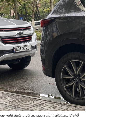
hay nghỉ dưỡng với xe chevrolet trailblazer 7 chỗ