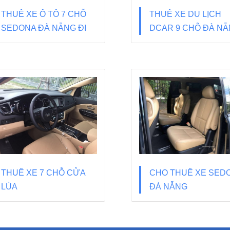
THUÊ XE Ô TÔ 7 CHỖ
THUÊ XE DU LỊCH
SEDONA ĐÀ NẴNG ĐI
DCAR 9 CHỖ ĐÀ N
BÀ NÀ HILLS
THUÊ XE 7 CHỖ CỬA
CHO THUÊ XE SED
LÙA
ĐÀ NẴNG