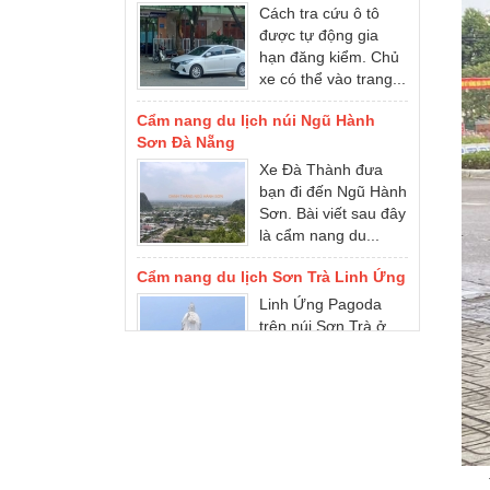
được tự động gia
hạn đăng kiểm. Chủ
xe có thể vào trang...
Cẩm nang du lịch núi Ngũ Hành
Sơn Đà Nẵng
Xe Đà Thành đưa
bạn đi đến Ngũ Hành
Sơn. Bài viết sau đây
là cẩm nang du...
Cẩm nang du lịch Sơn Trà Linh Ứng
Linh Ứng Pagoda
trên núi Sơn Trà ở
Đà Nẵng, đó là một
điểm tham quan
nổi...
Cẩm nang du lịch Bà Nà Hills
Bà Nà Hills ở đâu?
Cẩm nang du lịch Đà
Nẵng Bà Nà Hills. Xe