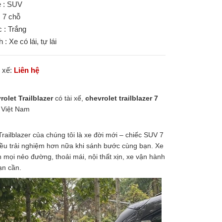
e : SUV
: 7 chỗ
 : Trắng
h : Xe có lái, tự lái
i xế:
Liên hệ
olet Trailblazer
có tài xế,
chevrolet trailblazer 7
 Việt Nam
railblazer của chúng tôi là xe đời mới – chiếc SUV 7
ều trải nghiệm hơn nữa khi sánh bước cùng bạn. Xe
 mọi nẻo đường, thoải mái, nội thất xịn, xe vận hành
ạn cần.