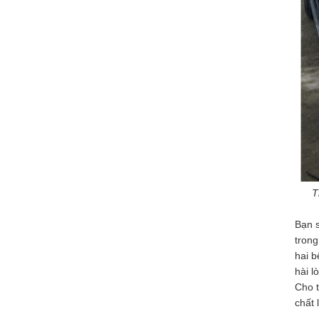
được tự động gia
hạn đăng kiểm. Chủ
xe có thể vào trang...
Cẩm nang du lịch núi Ngũ Hành
Sơn Đà Nẵng
Xe Đà Thành đưa
bạn đi đến Ngũ Hành
Sơn. Bài viết sau đây
là cẩm nang du...
Cẩm nang du lịch Sơn Trà Linh Ứng
Linh Ứng Pagoda
T
trên núi Sơn Trà ở
Đà Nẵng, đó là một
điểm tham quan
Bạn s
nổi...
trong
hai b
Cẩm nang du lịch Bà Nà Hills
hài l
Bà Nà Hills ở đâu?
Cho t
Cẩm nang du lịch Đà
chất 
Nẵng Bà Nà Hills. Xe