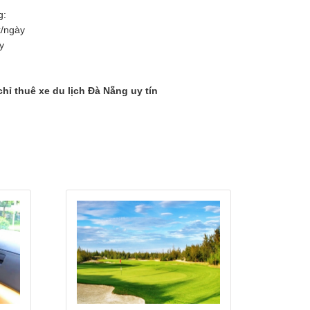
g:
k/ngày
y
chỉ thuê xe du lịch Đà Nẵng uy tín