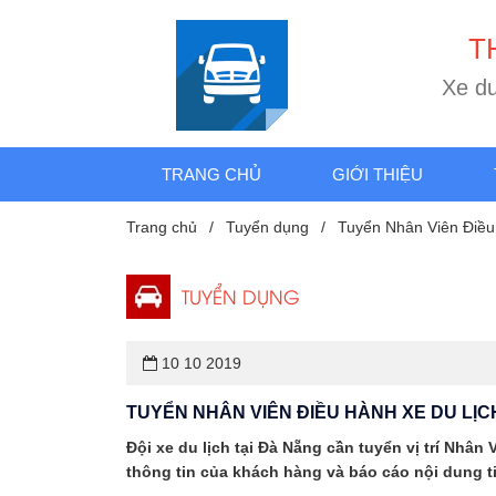
T
X
e
d
TRANG CHỦ
GIỚI THIỆU
Trang chủ
Tuyển dụng
Tuyển Nhân Viên Điều 
TUYỂN DỤNG
10 10 2019
TUYỂN NHÂN VIÊN ĐIỀU HÀNH XE DU LỊC
Đội xe du lịch tại Đà Nẵng cần tuyển vị trí Nhân
thông tin của khách hàng và báo cáo nội dung 