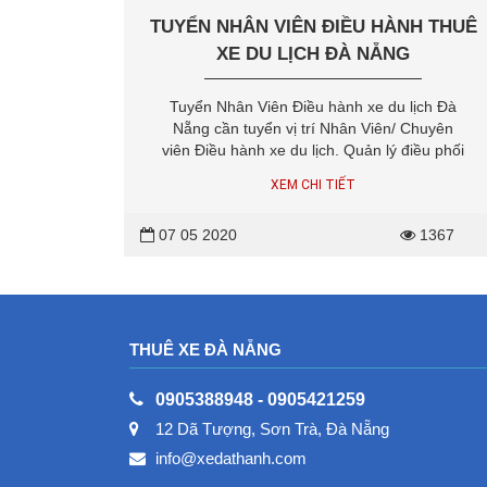
TUYỂN NHÂN VIÊN ĐIỀU HÀNH THUÊ
XE DU LỊCH ĐÀ NẴNG
Tuyển Nhân Viên Điều hành xe du lịch Đà
Nẵng cần tuyển vị trí Nhân Viên/ Chuyên
viên Điều hành xe du lịch. Quản lý điều phối
thuê xe dài hạn và ngắn hạn. Tiếp nhận
XEM CHI TIẾT
thông tin khách hàng (qua điện thoại,
Email...), theo dõi lộ trình, điều tiết xe du...
07 05 2020
1367
THUÊ XE ĐÀ NẴNG
0905388948
-
0905421259
12 Dã Tượng, Sơn Trà, Đà Nẵng
info@xedathanh.com