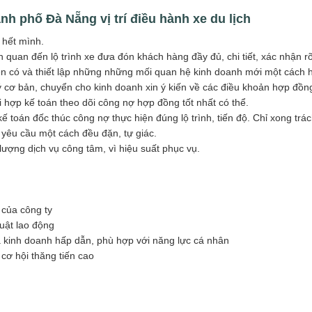
thành phố Đà Nẵng
vị trí điều hành xe du lịch
 hết mình.
n quan đến lộ trình xe đưa đón khách hàng đầy đủ, chi tiết, xác nhận r
ện có và thiết lập những những mối quan hệ kinh doanh mới một cách 
 cơ bản, chuyển cho kinh doanh xin ý kiến về các điều khoản hợp đồn
 hợp kế toán theo dõi công nợ hợp đồng tốt nhất có thể.
kế toán đốc thúc công nợ thực hiện đúng lộ trình, tiến độ. Chỉ xong tr
yêu cầu một cách đều đặn, tự giác.
lượng dịch vụ công tâm, vì hiệu suất phục vụ.
 của công ty
uật lao động
ả kinh doanh hấp dẫn, phù hợp với năng lực cá nhân
cơ hội thăng tiến cao