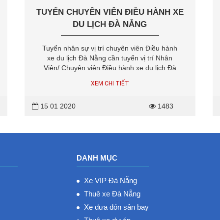
TUYỂN CHUYÊN VIÊN ĐIỀU HÀNH XE
DU LỊCH ĐÀ NẴNG
Tuyển nhân sự vị trí chuyên viên Điều hành
xe du lịch Đà Nẵng cần tuyển vị trí Nhân
Viên/ Chuyên viên Điều hành xe du lịch Đà
Nẵng. Quản lý điều phối thuê xe dài hạn và
XEM CHI TIẾT
ngắn hạn. Tiếp nhận thông tin khách hàng
(qua điện thoại, Email...), theo dõi lộ...
15 01 2020
1483
DANH MỤC
Xe VIP Đà Nẵng
Thuê xe Đà Nẵng
Xe đưa đón sân bay