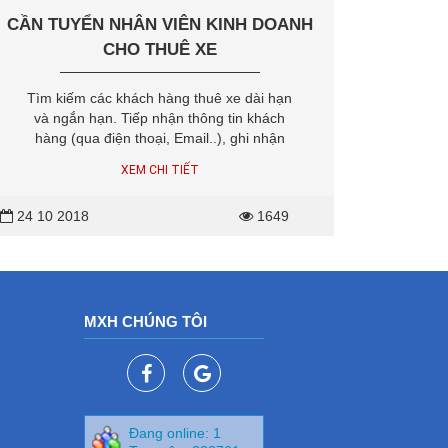
CẦN TUYỂN NHÂN VIÊN KINH DOANH
CHO THUÊ XE
Tìm kiếm các khách hàng thuê xe dài hạn
và ngắn hạn. Tiếp nhận thông tin khách
hàng (qua điện thoại, Email..), ghi nhận
toàn bộ các thông tin của khách hàng và
XEM CHI TIẾT
báo cáo nội dung tiếp xúc khách hàng trong
ngày cho Trưởng Phòng kinh doanh.
24 10 2018
1649
MXH CHÚNG TÔI
Đang online: 1