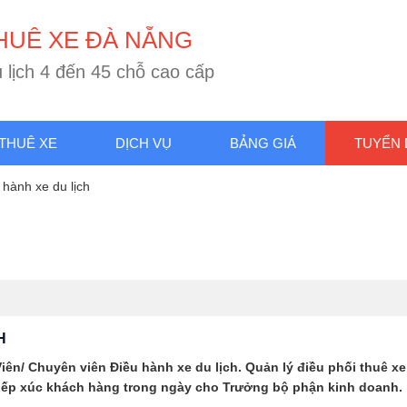
H
U
Ê
X
E
Đ
À
N
Ẵ
N
G
u
l
ị
c
h
4
đ
ế
n
4
5
c
h
ỗ
c
a
o
c
ấ
p
THUÊ XE
DỊCH VỤ
BẢNG GIÁ
TUYỂN
hành xe du lịch
H
 Viên/ Chuyên viên Điều hành xe du lịch. Quản lý điều phối thuê 
tiếp xúc khách hàng trong ngày cho Trưởng bộ phận kinh doanh.