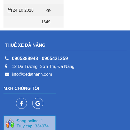
Email..), ghi nhận
24 10 2018
toàn bộ các thông tin
của khách hàng và
1649
báo cáo nội dung tiếp
xúc khách hàng trong
ngày cho Trưởng
Phòng kinh doanh.
THUÊ XE ĐÀ NẴNG
0905388948
-
0905421259
12 Dã Tượng, Sơn Trà, Đà Nẵng
info@xedathanh.com
MXH CHÚNG TÔI
Đang online: 1
Truy cập: 334074