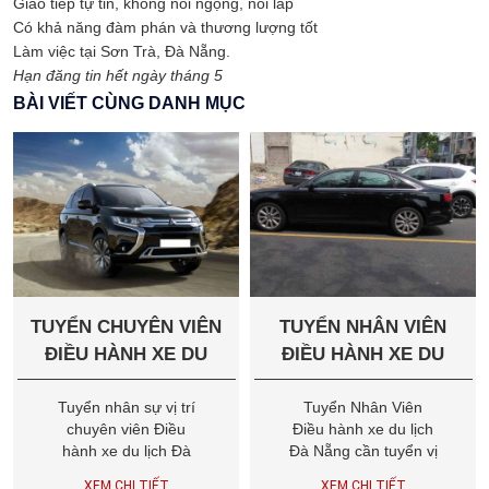
Giao tiếp tự tin, không nói ngọng, nói lắp
Có khả năng đàm phán và thương lượng tốt
Làm việc tại Sơn Trà, Đà Nẵng.
Hạn đăng tin hết ngày tháng 5
BÀI VIẾT CÙNG DANH MỤC
TUYỂN CHUYÊN VIÊN
TUYỂN NHÂN VIÊN
ĐIỀU HÀNH XE DU
ĐIỀU HÀNH XE DU
LỊCH ĐÀ NẴNG
LỊCH
Tuyển nhân sự vị trí
Tuyển Nhân Viên
chuyên viên Điều
Điều hành xe du lịch
hành xe du lịch Đà
Đà Nẵng cần tuyển vị
Nẵng cần tuyển vị trí
trí Nhân Viên/
XEM CHI TIẾT
XEM CHI TIẾT