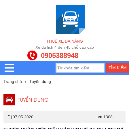
T
H
U
Ê
X
E
Đ
À
N
Ẵ
N
G
X
e
d
u
l
ị
c
h
4
đ
ế
n
4
5
c
h
ỗ
c
a
o
c
ấ
p
0905388948
Trang chủ
Tuyển dụng
TUYỂN DỤNG
07 05 2020
1368