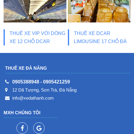
THUÊ XE VIP VỚI DÒNG
THUÊ XE DCAR
XE 12 CHỖ DCAR
LIMOUSINE 17 CHỖ ĐÀ
LIMOUSINE
NẴNG
THUÊ XE ĐÀ NẴNG
0905388948
-
0905421259
12 Dã Tượng, Sơn Trà, Đà Nẵng
info@xedathanh.com
MXH CHÚNG TÔI