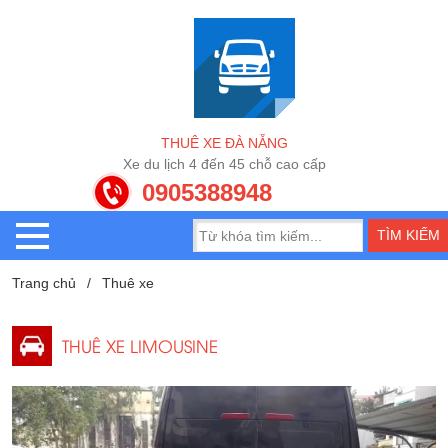
T
H
U
Ê
X
E
Đ
À
N
Ẵ
N
G
h
n
4
5
c
h
ỗ
c
a
o
c
ấ
p
l
c
X
u
ị
d
e
4
đ
0905388948
Trang chủ
Thuê xe
THUÊ XE LIMOUSINE