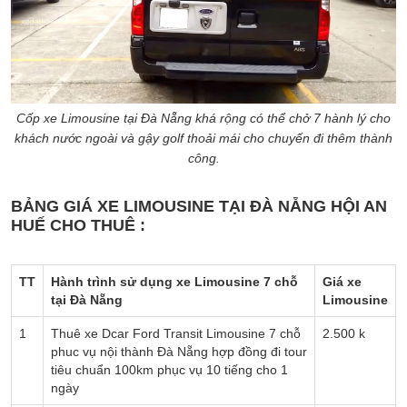
Cốp xe Limousine tại Đà Nẵng khá rộng có thể chở 7 hành lý cho
khách nước ngoài và gậy golf thoải mái cho chuyến đi thêm thành
công.
BẢNG GIÁ XE LIMOUSINE TẠI ĐÀ NẴNG HỘI AN
HUẾ CHO THUÊ :
TT
Hành trình sử dụng xe Limousine 7 chỗ
Giá xe
tại Đà Nẵng
Limousine
1
Thuê xe Dcar Ford Transit Limousine 7 chỗ
2.500 k
phuc vụ nội thành Đà Nẵng hợp đồng đi tour
tiêu chuẩn 100km phục vụ 10 tiếng cho 1
ngày