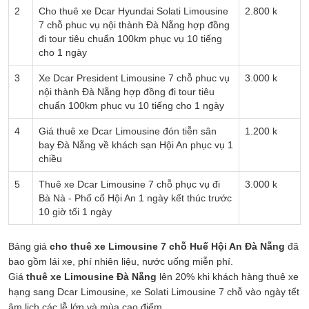
2
Cho thuê xe Dcar Hyundai Solati Limousine
2.800 k
7 chỗ phuc vụ nội thành Đà Nẵng hợp đồng
đi tour tiêu chuẩn 100km phục vụ 10 tiếng
cho 1 ngày
3
Xe Dcar President Limousine 7 chỗ phuc vụ
3.000 k
nội thành Đà Nẵng hợp đồng đi tour tiêu
chuẩn 100km phục vụ 10 tiếng cho 1 ngày
4
Giá thuê xe Dcar Limousine đón tiễn sân
1.200 k
bay Đà Nẵng về khách sạn Hội An phục vụ 1
chiều
5
Thuê xe Dcar Limousine 7 chỗ phục vụ đi
3.000 k
Bà Nà - Phố cổ Hội An 1 ngày kết thúc trước
10 giờ tối 1 ngày
Bảng giá
cho thuê xe Limousine 7 chỗ Huế Hội An Đà Nẵng
đã
bao gồm lái xe, phí nhiên liệu, nước uống miễn phí.
Giá
thuê xe Limousine Đà Nẵng
lên 20% khi khách hàng thuê xe
hạng sang Dcar Limousine, xe Solati Limousine 7 chỗ vào ngày tết
âm lịch các lễ lớn và mùa cao điểm.