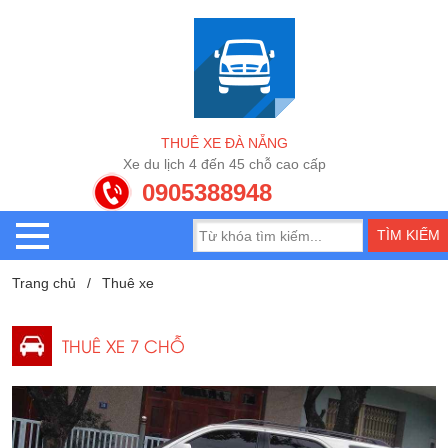
T
H
U
Ê
X
E
Đ
À
N
Ẵ
N
G
X
e
d
u
l
ị
c
h
4
đ
ế
n
4
5
c
h
ỗ
c
a
o
c
ấ
p
0905388948
Trang chủ
Thuê xe
THUÊ XE 7 CHỖ