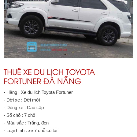
THUÊ XE DU LỊCH TOYOTA
FORTUNER ĐÀ NẴNG
- Hãng : Xe du lich Toyota Fortuner
- Đời xe : Đời mới
- Dòng xe : Cao cấp
- Số chỗ : 7 chỗ
- Màu sắc : Trắng, đen
- Loại hình : xe 7 chỗ có tài