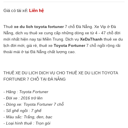
Giá có tài xế:
Liên hệ
Thuê
xe du lich toyota fortuner
7 chỗ Đà Nẵng. Xe Vip ở Đà
Nẵng, dịch vụ thuê xe cung cấp những dòng xe từ 4 - 47 chỗ đời
mới nhất hiện nay tại Miền Trung. Dịch vụ
XeDaThanh
thuê xe du
lịch đời mới, giá rẻ, thuê xe
Toyota Fortuner
7 chỗ ngồi rộng rãi
thoải mái ở tại Đà Nẵng chất lượng cao.
THUÊ XE DU LỊCH DỊCH VỤ CHO THUÊ XE DU LỊCH TOYOTA
FORTUNER 7 CHỖ TẠI ĐÀ NẴNG
- Hãng : Toyota Fortuner
- Đời xe : 2016 trở lên
- Dòng xe: Toyota Fortuner 7 chỗ
- Số ghế ngồi : 7 ghế
- Màu sắc: Trắng, đen, bạc
- Loại hình thuê : Trọn gói