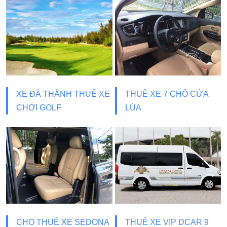
XE ĐÀ THÀNH THUÊ XE
THUÊ XE 7 CHỖ CỬA
CHƠI GOLF
LÙA
CHO THUÊ XE SEDONA
THUÊ XE VIP DCAR 9