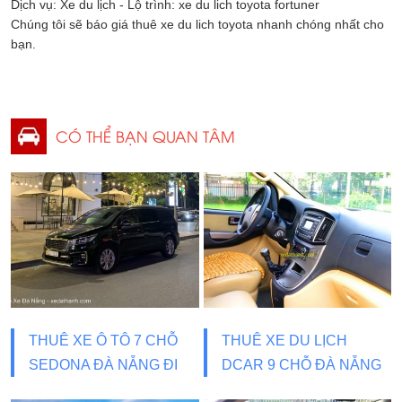
Dịch vụ: Xe du lịch - Lộ trình: xe du lich toyota fortuner
Chúng tôi sẽ báo giá thuê xe du lich toyota nhanh chóng nhất cho
bạn.
CÓ THỂ BẠN QUAN TÂM
THUÊ XE Ô TÔ 7 CHỖ
THUÊ XE DU LỊCH
SEDONA ĐÀ NẴNG ĐI
DCAR 9 CHỖ ĐÀ NẴNG
BÀ NÀ HILLS