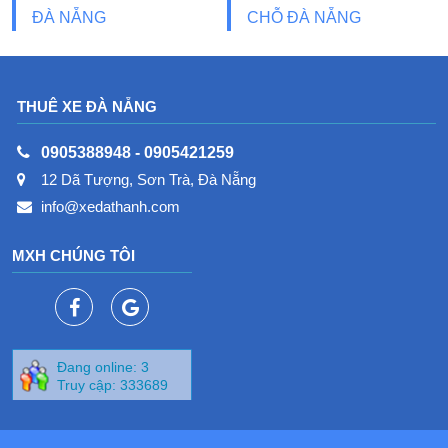
ĐÀ NẴNG
CHỖ ĐÀ NẴNG
THUÊ XE ĐÀ NẴNG
0905388948
-
0905421259
12 Dã Tượng, Sơn Trà, Đà Nẵng
info@xedathanh.com
MXH CHÚNG TÔI
Đang online: 3
Truy cập: 333689