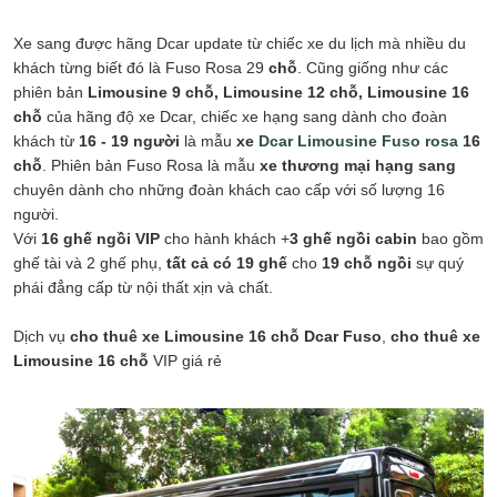
Xe sang được hãng Dcar update từ chiếc xe du lịch mà nhiều du
khách từng biết đó là Fuso Rosa 29
chỗ
. Cũng giống như các
phiên bản
Limousine 9 chỗ, Limousine 12 chỗ, Limousine 16
chỗ
của hãng độ xe Dcar, chiếc xe hạng sang dành cho đoàn
khách từ
16 - 19 người
là mẫu
xe
Dcar Limousine Fuso rosa
16
chỗ
. Phiên bản Fuso Rosa là mẫu
xe thương mại hạng sang
chuyên dành cho những đoàn khách cao cấp với số lượng 16
người.
Với
16 ghế ngồi VIP
cho hành khách +
3 ghế ngồi cabin
bao gồm
ghế tài và 2 ghế phụ,
tất cả có 19 ghế
cho
19 chỗ ngồi
sự quý
phái đẳng cấp từ nội thất xịn và chất.
Dịch vụ
cho thuê xe Limousine 16 chỗ Dcar Fuso
,
cho thuê xe
Limousine 16 chỗ
VIP giá rẻ