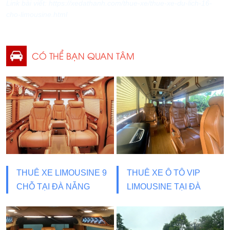
Link bài viết: https://xedathanh.com/thue-xe/thue-xe-du-lich-16-
cho-limousine.html
CÓ THỂ BẠN QUAN TÂM
THUÊ XE LIMOUSINE 9
THUÊ XE Ô TÔ VIP
CHỖ TẠI ĐÀ NẴNG
LIMOUSINE TẠI ĐÀ
NẴNG