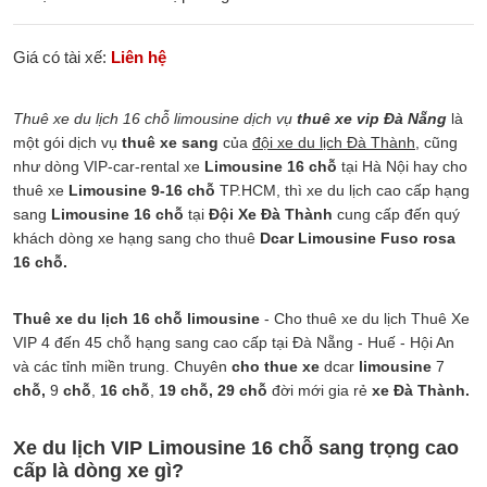
Giá có tài xế:
Liên hệ
Thuê xe du lịch 16 chỗ limousine dịch vụ
thuê xe vip Đà Nẵng
là
một gói dịch vụ
thuê xe sang
của
đội xe du lịch Đà Thành
, cũng
như dòng VIP-car-rental xe
Limousine 16 chỗ
tại Hà Nội hay cho
thuê xe
Limousine 9-16 chỗ
TP.HCM, thì xe du lịch cao cấp hạng
sang
Limousine 16 chỗ
tại
Đội Xe Đà Thành
cung cấp đến quý
khách dòng xe hạng sang cho thuê
Dcar Limousine Fuso rosa
16 chỗ.
Thuê xe du lịch 16 chỗ limousine
- Cho thuê xe du lịch Thuê Xe
VIP 4 đến 45 chỗ hạng sang cao cấp tại Đà Nẵng - Huế - Hội An
và các tỉnh miền trung. Chuyên
cho thue xe
dcar
limousine
7
chỗ,
9
chỗ
,
16 chỗ
,
19 chỗ, 29 chỗ
đời mới gia rẻ
xe Đà Thành.
Xe du lịch VIP Limousine 16 chỗ sang trọng cao
cấp là dòng xe gì?