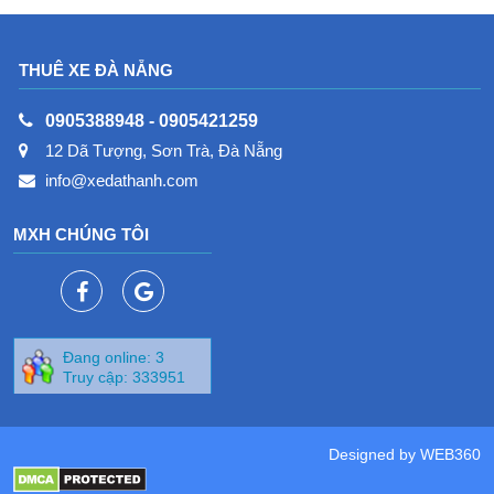
LIMOUSINE
NẴNG
THUÊ XE ĐÀ NẴNG
0905388948
-
0905421259
12 Dã Tượng, Sơn Trà, Đà Nẵng
info@xedathanh.com
MXH CHÚNG TÔI
Đang online: 3
Truy cập: 333951
Designed by
WEB360