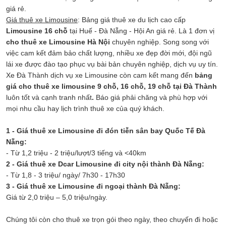
giá rẻ.
Giá thuê xe Limousine
: Bảng giá thuê xe du lịch cao cấp
Limousine 16 chỗ
tại Huế - Đà Nẵng - Hội An giá rẻ. Là 1 đơn vị
cho thuê xe Limousine Hà Nội
chuyên nghiệp. Song song với
việc cam kết đảm bảo chất lượng, nhiều xe đẹp đời mới, đội ngũ
lái xe được đào tạo phục vụ bài bản chuyên nghiệp, dịch vụ uy tín.
Xe Đà Thành dịch vụ xe Limousine còn cam kết mang đến
bảng
giá cho thuê xe limousine 9 chỗ, 16 chỗ, 19 chỗ tại Đà Thành
luôn tốt và cạnh tranh nhất
.
Báo giá phải chăng và phù hợp với
mọi nhu cầu hay lịch trình thuê xe của quý khách.
1 - Giá thuê xe Limousine đi đón tiễn sân bay Quốc Tế Đà
Nẵng:
- Từ 1,2 triệu - 2 triệu/lượt/3 tiếng và <40km
2 - Giá thuê xe Dcar Limousine đi city nội thành Đà Nẵng:
- Từ 1,8 - 3 triệu/ ngày/ 7h30 - 17h30
3 - Giá thuê xe Limousine đi ngoại thành Đà Nẵng:
Giá từ 2,0 triệu – 5,0 triệu/ngày.
Chúng tôi còn cho thuê xe trọn gói theo ngày, theo chuyến đi hoặc