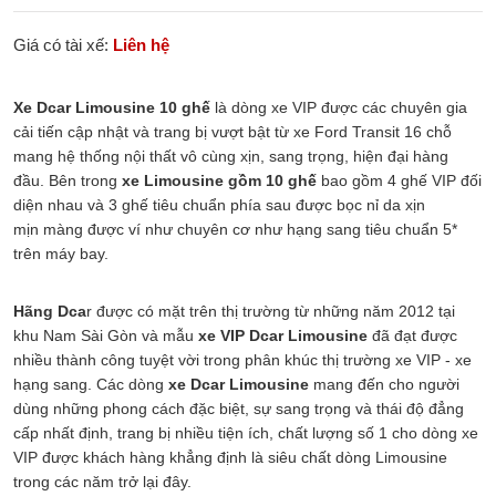
Giá có tài xế:
Liên hệ
Xe Dcar Limousine 10 ghế
là dòng xe VIP được các chuyên gia
cải tiến cập nhật và trang bị vượt bật từ xe Ford Transit 16 chỗ
mang hệ thống nội thất vô cùng xịn, sang trọng, hiện đại hàng
đầu. Bên trong
xe Limousine gồm 10 ghế
bao gồm 4 ghế VIP đối
diện nhau và 3 ghế tiêu chuẩn phía sau được bọc nỉ da xịn
mịn màng được ví như chuyên cơ như hạng sang tiêu chuẩn 5*
trên máy bay.
Hãng Dca
r được có mặt trên thị trường từ những năm 2012 tại
khu Nam Sài Gòn và mẫu
xe VIP Dcar Limousine
đã đạt được
nhiều thành công tuyệt vời trong phân khúc thị trường xe VIP - xe
hạng sang. Các dòng
xe Dcar Limousine
mang đến cho người
dùng những phong cách đặc biệt, sự sang trọng và thái độ đẳng
cấp nhất định, trang bị nhiều tiện ích, chất lượng số 1 cho dòng xe
VIP được khách hàng khẳng định là siêu chất dòng Limousine
trong các năm trở lại đây.