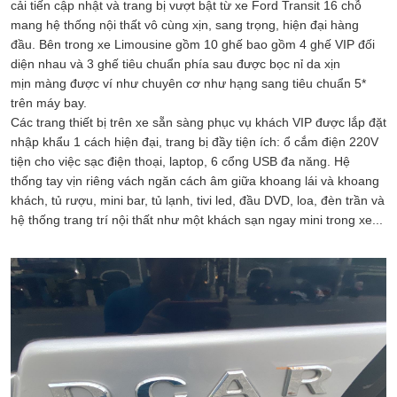
cải tiến cập nhật và trang bị vượt bật từ xe Ford Transit 16 chỗ
mang hệ thống nội thất vô cùng xịn, sang trọng, hiện đại hàng
đầu. Bên trong xe Limousine gồm 10 ghế bao gồm 4 ghế VIP đối
diện nhau và 3 ghế tiêu chuẩn phía sau được bọc nỉ da xịn
mịn màng được ví như chuyên cơ như hạng sang tiêu chuẩn 5*
trên máy bay.
Các trang thiết bị trên xe sẵn sàng phục vụ khách VIP được lắp đặt
nhập khẩu 1 cách hiện đại, trang bị đầy tiện ích: ổ cắm điện 220V
tiện cho việc sạc điện thoại, laptop, 6 cổng USB đa năng. Hệ
thống tay vịn riêng vách ngăn cách âm giữa khoang lái và khoang
khách, tủ rượu, mini bar, tủ lạnh, tivi led, đầu DVD, loa, đèn trần và
hệ thống trang trí nội thất như một khách sạn ngay mini trong xe...