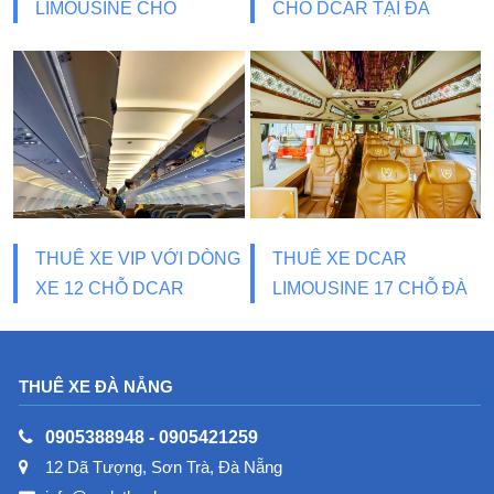
LIMOUSINE CHO
CHỖ DCAR TẠI ĐÀ
THƯƠNG GIA
NẴNG
THUÊ XE VIP VỚI DÒNG
THUÊ XE DCAR
XE 12 CHỖ DCAR
LIMOUSINE 17 CHỖ ĐÀ
LIMOUSINE
NẴNG
THUÊ XE ĐÀ NẴNG
0905388948
-
0905421259
12 Dã Tượng, Sơn Trà, Đà Nẵng