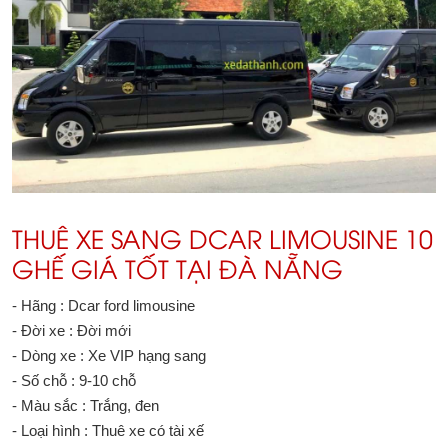
THUÊ XE SANG DCAR LIMOUSINE 10
GHẾ GIÁ TỐT TẠI ĐÀ NẴNG
- Hãng : Dcar ford limousine
- Đời xe : Đời mới
- Dòng xe : Xe VIP hạng sang
- Số chỗ : 9-10 chỗ
- Màu sắc : Trắng, đen
- Loại hình : Thuê xe có tài xế