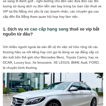
xe sang đi đánh golf - nghỉ dưỡng cho đến việc đưa đón các đối
tượng sử dụng dịch vụ đón tiễn sân bay trong lúc bạn cần thuê xe
VIP tại Đà Nẵng chủ yếu là các doanh nhân, các chuyên gia cao
cấp đến Đà Nẵng tham quan hội họp hay làm việc.
1. Dịch vụ
xe cao cấp hạng sang
thuê xe vip bắt
nguồn từ đâu?
Với nhiều người ngoài tài sản đồ sộ thì việc sở hữu rộng rãi các
thương hiệu xe nổi tiếng hay còn gọi là dòng xe vip đẳng cấp có
tên tuổi trên thế giới như Mercedes Benz, Toyota Camry, hay xe
DCAR, Luxury bus, Xe limousine, XE LEXUS, BMW, Audi, FORD...
là chuyện bình thường.