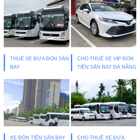
THUÊ XE ĐƯA ĐÓN SÂN
CHO THUÊ XE VIP ĐÓN
BAY
TIỄN SÂN BAY ĐÀ NẴNG
XE ĐÓN TIỄN SÂN BAY
CHO THUÊ XE ĐƯA