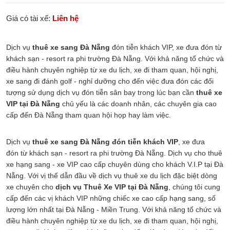
Giá có tài xế:
Liên hệ
Dịch vụ
thuê xe sang Đà Nẵng
đón tiễn khách VIP, xe đưa đón từ
khách sạn - resort ra phi trường Đà Nẵng. Với khả năng tổ chức và
điều hành chuyên nghiệp từ xe du lịch, xe đi tham quan, hội nghị,
xe sang đi đánh golf - nghỉ dưỡng cho đến việc đưa đón các đối
tượng sử dụng dịch vụ đón tiễn sân bay trong lúc bạn cần
thuê xe
VIP tại Đà Nẵng
chủ yếu là các doanh nhân, các chuyên gia cao
cấp đến Đà Nẵng tham quan hội họp hay làm việc.
Dịch vụ
thuê xe sang Đà Nẵng đón tiễn khách VIP
, xe đưa
đón từ khách sạn - resort ra phi trường Đà Nẵng. Dịch vụ cho thuê
xe hạng sang - xe VIP cao cấp chuyên dùng cho khách V.I.P tại Đà
Nẵng. Với vị thế dẫn đầu về dịch vụ thuê xe du lịch đặc biệt dòng
xe chuyên cho
dịch vụ Thuê Xe VIP tại Đà Nẵng
, chúng tôi cung
cấp đến các vị khách VIP những chiếc xe cao cấp hạng sang, số
lượng lớn nhất tại Đà Nẵng - Miền Trung. Với khả năng tổ chức và
điều hành chuyên nghiệp từ xe du lịch, xe đi tham quan, hội nghị,