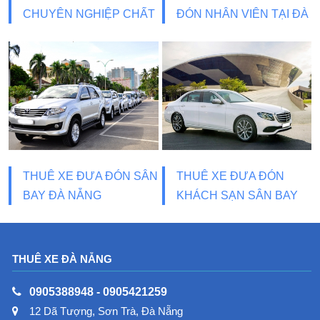
CHUYÊN NGHIỆP CHẤT
ĐÓN NHÂN VIÊN TẠI ĐÀ
LƯỢNG
NẴNG
THUÊ XE ĐƯA ĐÓN SÂN
THUÊ XE ĐƯA ĐÓN
BAY ĐÀ NẴNG
KHÁCH SẠN SÂN BAY
ĐÀ NẴNG
THUÊ XE ĐÀ NẴNG
0905388948
-
0905421259
12 Dã Tượng, Sơn Trà, Đà Nẵng