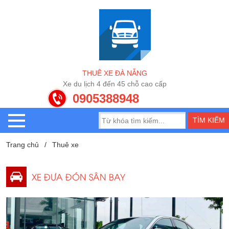
T
H
U
Ê
X
E
Đ
À
N
Ẵ
N
G
X
e
d
u
l
ị
c
h
4
đ
ế
n
4
5
c
h
ỗ
c
a
o
c
ấ
p
0905388948
Trang chủ
Thuê xe
XE ĐƯA ĐÓN SÂN BAY