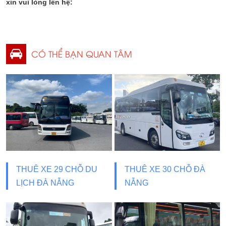
xin vui lòng lên hệ:
CÓ THỂ BẠN QUAN TÂM
THUÊ XE 29 CHỖ DU
THUÊ XE 30 CHỖ ĐÀ
LỊCH ĐÀ NẴNG
NẴNG