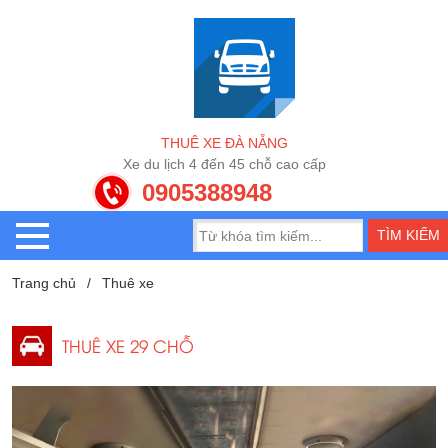
T
H
U
Ê
X
E
Đ
À
N
Ẵ
N
G
X
e
d
u
l
ị
c
h
4
đ
ế
n
4
5
c
h
ỗ
c
a
o
c
ấ
p
0905388948
Trang chủ
Thuê xe
THUÊ XE 29 CHỖ