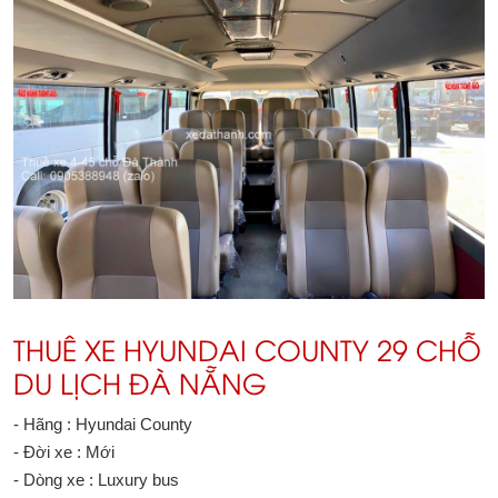
THUÊ XE HYUNDAI COUNTY 29 CHỖ
DU LỊCH ĐÀ NẴNG
- Hãng : Hyundai County
- Đời xe : Mới
- Dòng xe : Luxury bus