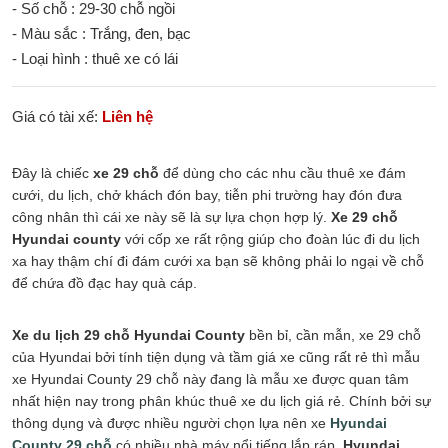
- Số chỗ : 29-30 chỗ ngồi
- Màu sắc : Trắng, đen, bạc
- Loại hình : thuê xe có lái
Giá có tài xế:
Liên hệ
Đây là chiếc
xe 29 chỗ
để dùng cho các nhu cầu thuê xe đám
cưới, du lịch, chở khách đón bay, tiễn phi trường hay đón đưa
công nhân thì cái xe này sẽ là sự lựa chọn hợp lý.
Xe 29 chỗ
Hyundai county
với cốp xe rất rộng giúp cho đoàn lúc đi du lịch
xa hay thậm chí đi đám cưới xa bạn sẽ không phải lo ngại về chỗ
để chứa đồ đạc hay quà cáp.
Xe du lịch 29 chỗ Hyundai County
bền bỉ, cần mẫn, xe 29 chỗ
của Hyundai bởi tính tiện dụng và tầm giá xe cũng rất rẻ thì mẫu
xe Hyundai County 29 chỗ này đang là mẫu xe được quan tâm
nhất hiện nay trong phân khúc thuê xe du lịch giá rẻ. Chính bởi sự
thông dụng và được nhiều người chọn lựa nên xe
Hyundai
County 29 chỗ
có nhiều nhà máy nổi tiếng lắp ráp,
Hyundai