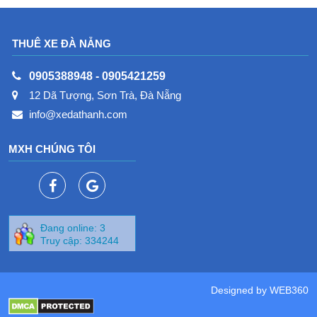
THUÊ XE ĐÀ NẴNG
0905388948
-
0905421259
12 Dã Tượng, Sơn Trà, Đà Nẵng
info@xedathanh.com
MXH CHÚNG TÔI
Đang online: 3
Truy cập: 334244
Designed by
WEB360