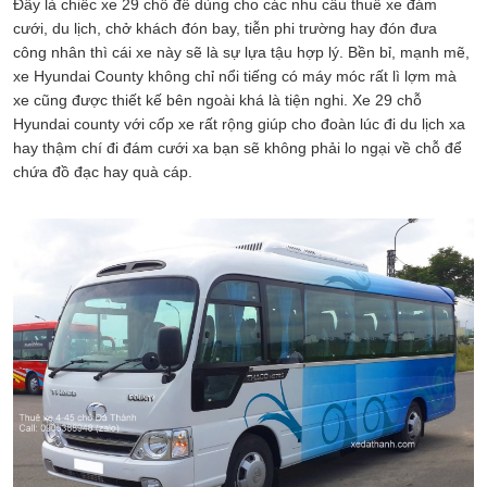
Đây là chiếc xe 29 chỗ để dùng cho các nhu cầu thuê xe đám
cưới, du lịch, chở khách đón bay, tiễn phi trường hay đón đưa
công nhân thì cái xe này sẽ là sự lựa tậu hợp lý. Bền bỉ, mạnh mẽ,
xe Hyundai County không chỉ nổi tiếng có máy móc rất lì lợm mà
xe cũng được thiết kế bên ngoài khá là tiện nghi. Xe 29 chỗ
Hyundai county với cốp xe rất rộng giúp cho đoàn lúc đi du lịch xa
hay thậm chí đi đám cưới xa bạn sẽ không phải lo ngại về chỗ để
chứa đồ đạc hay quà cáp.