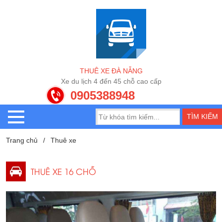
T
H
U
Ê
X
E
Đ
À
N
Ẵ
N
G
u
l
ị
c
h
4
đ
ế
n
4
5
c
h
ỗ
c
a
o
c
ấ
p
X
e
0905388948
Trang chủ
Thuê xe
THUÊ XE 16 CHỖ