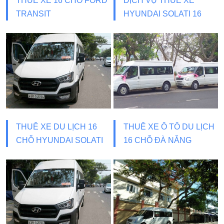
THUÊ XE 16 CHỖ FORD
DỊCH VỤ THUÊ XE
TRANSIT
HYUNDAI SOLATI 16
CHỖ
THUÊ XE DU LỊCH 16
THUÊ XE Ô TÔ DU LỊCH
CHỖ HYUNDAI SOLATI
16 CHỖ ĐÀ NẴNG
LUXURY