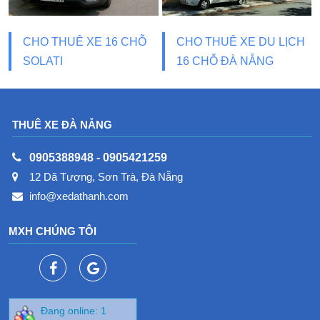
CHO THUÊ XE 16 CHỖ
CHO THUÊ XE DU LỊCH
SOLATI
16 CHỖ ĐÀ NẴNG
THUÊ XE ĐÀ NẴNG
0905388948
-
0905421259
12 Dã Tượng, Sơn Trà, Đà Nẵng
info@xedathanh.com
MXH CHÚNG TÔI
Đang online: 1