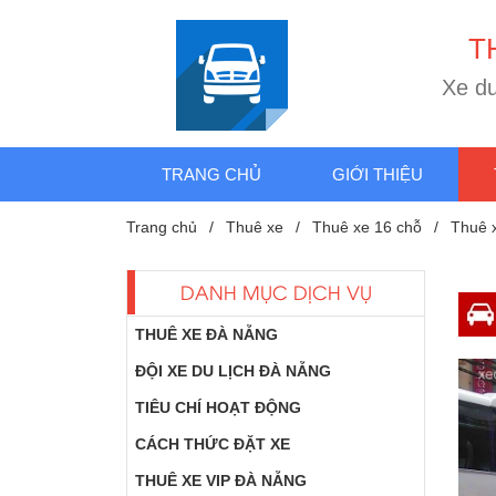
T
X
e
d
TRANG CHỦ
GIỚI THIỆU
Trang chủ
Thuê xe
Thuê xe 16 chỗ
Thuê x
DANH MỤC DỊCH VỤ
THUÊ XE ĐÀ NẴNG
ĐỘI XE DU LỊCH ĐÀ NẴNG
TIÊU CHÍ HOẠT ĐỘNG
CÁCH THỨC ĐẶT XE
THUÊ XE VIP ĐÀ NẴNG