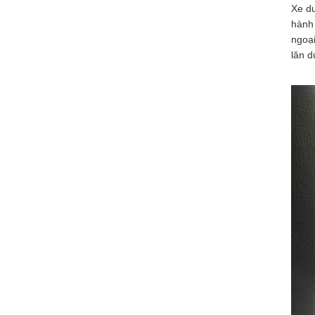
Xe du
cho hội nghị Đà
hành 
Nẵng, xe đón tiễn
ngoại
sân...
lăn d
Xe VIP là xe gì? Dịch vụ xe vip tại
Đà Nẵng
Xe VIP thường được
sử dụng trong các
hoạt động và sự kiện
quan trọng như...