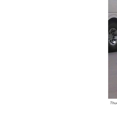
Sơn Đà Nẵng
Xe Đà Thành đưa
bạn đi đến Ngũ Hành
Sơn. Bài viết sau đây
là cẩm nang du...
Cẩm nang du lịch Sơn Trà Linh Ứng
Linh Ứng Pagoda
trên núi Sơn Trà ở
Đà Nẵng, đó là một
điểm tham quan
nổi...
Cẩm nang du lịch Bà Nà Hills
Bà Nà Hills ở đâu?
Cẩm nang du lịch Đà
Nẵng Bà Nà Hills. Xe
du lịch Đà Nẵng...
Thuê
Dịch vụ VIP Car Đà Nẵng
Chúng tôi cung cấp
dịch vụ VIP CARs