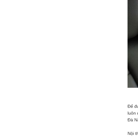
Để đư
luôn 
Đà N
Nội t