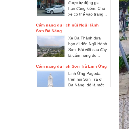
xe có thể vào trang...
Cẩm nang du lịch núi Ngũ Hành
Sơn Đà Nẵng
Xe Đà Thành đưa
bạn đi đến Ngũ Hành
Sơn. Bài viết sau đây
là cẩm nang du...
Cẩm nang du lịch Sơn Trà Linh Ứng
Linh Ứng Pagoda
trên núi Sơn Trà ở
Đà Nẵng, đó là một
điểm tham quan
nổi...
Cẩm nang du lịch Bà Nà Hills
Bà Nà Hills ở đâu?
Cẩm nang du lịch Đà
Nẵng Bà Nà Hills. Xe
du lịch Đà Nẵng...