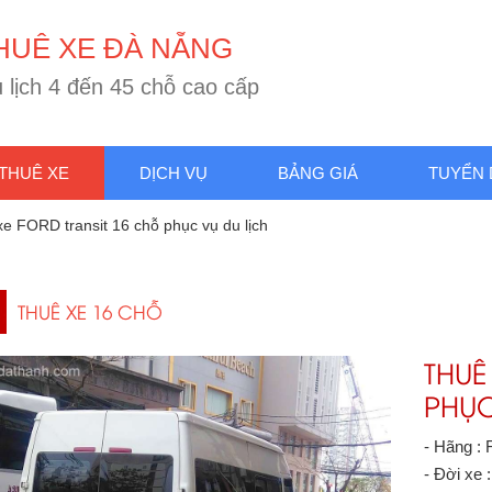
H
U
Ê
X
E
Đ
À
N
Ẵ
N
G
5
c
h
ỗ
c
a
o
c
ấ
p
c
đ
4
ị
h
l
u
ế
n
THUÊ XE
DỊCH VỤ
BẢNG GIÁ
TUYỂN
e FORD transit 16 chỗ phục vụ du lịch
THUÊ XE 16 CHỖ
THUÊ
PHỤC
- Hãng : F
- Đời xe 