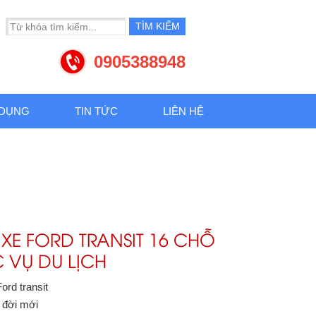
0905388948
 DỤNG
TIN TỨC
LIÊN HỆ
 XE FORD TRANSIT 16 CHỖ
 VỤ DU LỊCH
ord transit
: đời mới