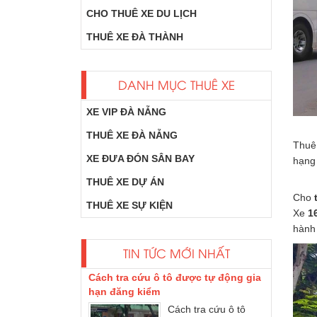
CHO THUÊ XE DU LỊCH
THUÊ XE ĐÀ THÀNH
DANH MỤC THUÊ XE
XE VIP ĐÀ NẴNG
THUÊ XE ĐÀ NẴNG
Thuê
Xe Dcar Limousine là gì?
XE ĐƯA ĐÓN SÂN BAY
hạng 
một số loại xe
limousine của hãng
THUÊ XE DỰ ÁN
DCAR update phổ
Cho
THUÊ XE SỰ KIỆN
biến tại Việt Nam
Xe
1
như...
hành 
Cách tra cứu ô tô được tự động gia
TIN TỨC MỚI NHẤT
hạn đăng kiểm
Cách tra cứu ô tô
được tự động gia
hạn đăng kiểm. Chủ