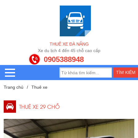
T
H
U
Ê
X
E
Đ
À
N
Ẵ
N
G
X
e
d
u
l
ị
c
h
4
đ
ế
n
4
5
c
h
ỗ
c
a
o
c
ấ
p
0905388948
Trang chủ
Thuê xe
THUÊ XE 29 CHỖ