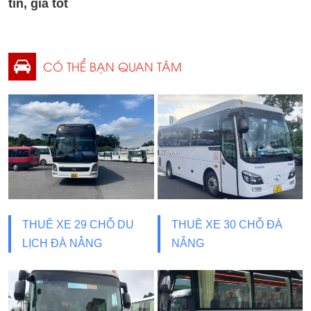
tín, giá tốt
CÓ THỂ BẠN QUAN TÂM
THUÊ XE 29 CHỖ DU
THUÊ XE 30 CHỖ ĐÀ
LỊCH ĐÀ NẴNG
NẴNG