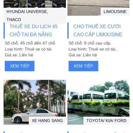
HYUNDAI UNIVERSE,
LIMOUSINE
THACO
THUÊ XE DU LỊCH 45
CHO THUÊ XE CƯỚI
CHỖ TẠI ĐÀ NẴNG
CAO CẤP LIMOUSINE
HẠNG SANG
Số chỗ: 45 chỗ đến 47 chỗ
Số chỗ: 9 chỗ cao cấp
Loại hình: Thuê xe có tài
Loại hình: Thuê xe có tài...
Giá xe: Liên hệ
Giá xe: Liên hệ
XEM TIẾP
XEM TIẾP
XE HẠNG SANG
TOYOTA/ KIA/ FORD