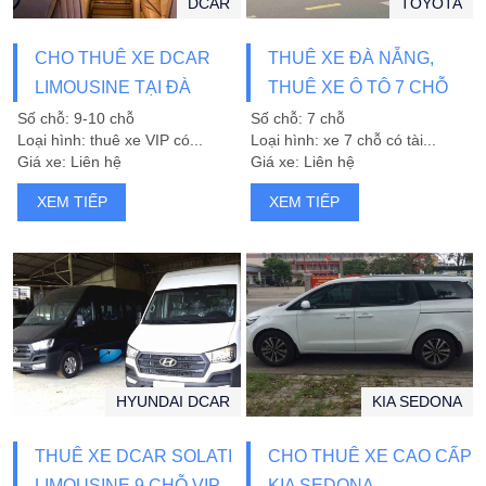
DCAR
TOYOTA
CHO THUÊ XE DCAR
THUÊ XE ĐÀ NẴNG,
LIMOUSINE TẠI ĐÀ
THUÊ XE Ô TÔ 7 CHỖ
NẴNG
FORTUNER ĐÀ NẴNG
Số chỗ: 9-10 chỗ
Số chỗ: 7 chỗ
Loại hình: thuê xe VIP có...
Loại hình: xe 7 chỗ có tài...
Giá xe: Liên hệ
Giá xe: Liên hệ
XEM TIẾP
XEM TIẾP
HYUNDAI DCAR
KIA SEDONA
THUÊ XE DCAR SOLATI
CHO THUÊ XE CAO CẤP
LIMOUSINE 9 CHỖ VIP
KIA SEDONA