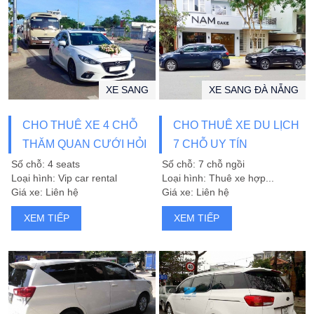
XE SANG
XE SANG ĐÀ NẴNG
CHO THUÊ XE 4 CHỖ
CHO THUÊ XE DU LỊCH
THĂM QUAN CƯỚI HỎI
7 CHỖ UY TÍN
Số chỗ: 4 seats
Số chỗ: 7 chỗ ngồi
Loại hình: Vip car rental
Loại hình: Thuê xe hợp...
Giá xe: Liên hệ
Giá xe: Liên hệ
XEM TIẾP
XEM TIẾP