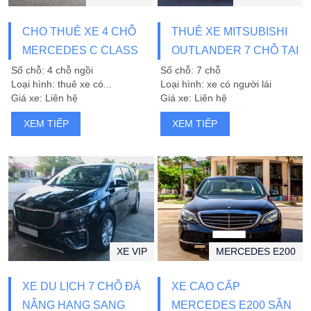
CHO THUÊ XE 4 CHỖ
THUÊ XE MITSUBISHI
MERCEDES C CLASS
OUTLANDER 7 CHỖ TẠI
ĐÀ NẴNG
Số chỗ: 4 chỗ ngồi
Số chỗ: 7 chỗ
Loại hình: thuê xe có...
Loại hình: xe có người lái
Giá xe: Liên hệ
Giá xe: Liên hệ
XEM TIẾP
XEM TIẾP
XE VIP
MERCEDES E200
XE DU LỊCH 7 CHỖ ĐÀ
XE CAO CẤP
NẴNG HẠNG SANG
MERCEDES E200 SẴN