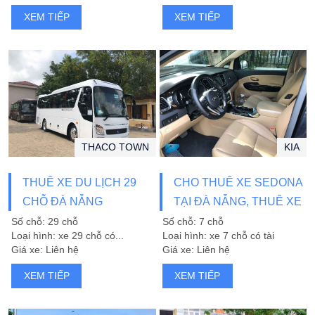
XEM TIẾP
XEM TIẾP
THACO TOWN
KIA
THUÊ XE DU LỊCH 29
CHO THUÊ XE SEDONA
CHỖ ĐÀ NẴNG
TẠI ĐÀ NẴNG, THUÊ XE
VIP
Số chỗ: 29 chỗ
Số chỗ: 7 chỗ
Loại hình: xe 29 chỗ có...
Loại hình: xe 7 chỗ có tài
Giá xe: Liên hệ
Giá xe: Liên hệ
XEM TIẾP
XEM TIẾP