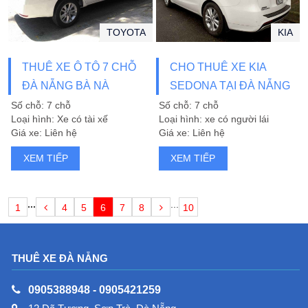
TOYOTA
KIA
THUÊ XE Ô TÔ 7 CHỖ
CHO THUÊ XE KIA
ĐÀ NẴNG BÀ NÀ
SEDONA TẠI ĐÀ NẴNG
Số chỗ: 7 chỗ
Số chỗ: 7 chỗ
Loại hình: Xe có tài xế
Loại hình: xe có người lái
Giá xe: Liên hệ
Giá xe: Liên hệ
XEM TIẾP
XEM TIẾP
...
...
1
4
5
6
7
8
10
THUÊ XE ĐÀ NẴNG
0905388948
-
0905421259