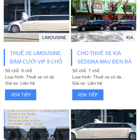
LIMOUSINE
KIA
THUÊ XE LIMOUSINE
CHO THUÊ XE KIA
ĐÁM CƯỚI VIP 9 CHỖ
SEDONA MÀU ĐEN ĐÀ
ĐÀ NẴNG
NẴNG
Số chỗ: 9 chỗ
Số chỗ: 7 chỗ
Loại hình: Thuê xe có tài
Loại hình: Thuê xe có tài...
Giá xe: Liên hệ
Giá xe: Liên hệ
XEM TIẾP
XEM TIẾP