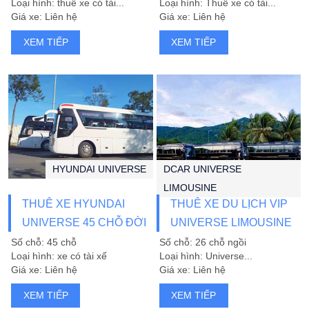
Loại hình: thuê xe có tài...
Loại hình: Thuê xe có tài...
TÍN
Giá xe: Liên hệ
Giá xe: Liên hệ
XEM TIẾP
XEM TIẾP
HYUNDAI UNIVERSE
DCAR UNIVERSE
LIMOUSINE
THUÊ XE HYUNDAI
THUÊ XE DU LỊCH VIP
UNIVERSE 45 CHỖ ĐỜI
UNIVERSE LIMOUSINE
MỚI
26 GHẾ
Số chỗ: 45 chỗ
Số chỗ: 26 chỗ ngồi
Loại hình: xe có tài xế
Loại hình: Universe...
Giá xe: Liên hệ
Giá xe: Liên hệ
XEM TIẾP
XEM TIẾP