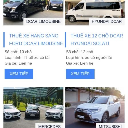
DCAR LIMOUSINE
HYUNDAI DCAR
THUÊ XE HẠNG SANG
THUÊ XE 12 CHỖ DCAR
FORD DCAR LIMOUSINE
HYUNDAI SOLATI
10 CHỖ ĐÀ NẴNG
LIMOUSINE ĐÀ NẴNG
Số chỗ: 10 chỗ
Số chỗ: 12 chỗ
Loại hình: Thuê xe có tài
Loại hình: xe có người lái
Giá xe: Liên hệ
Giá xe: Liên hệ
XEM TIẾP
XEM TIẾP
MERCEDES
MITSUBISHI