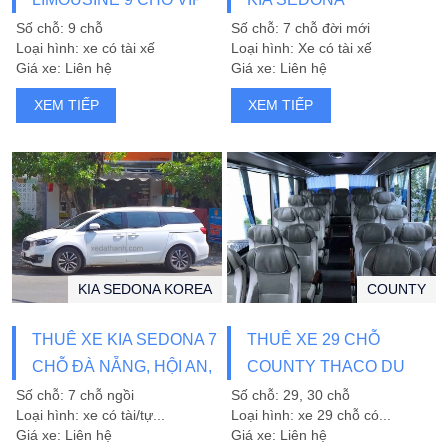
VƯỢT TRỘI
Số chỗ: 9 chỗ
Số chỗ: 7 chỗ đời mới
Loại hình: xe có tài xế
Loại hình: Xe có tài xế
Giá xe: Liên hệ
Giá xe: Liên hệ
XEM TIẾP
XEM TIẾP
KIA SEDONA KOREA
COUNTY
THUÊ XE KIA SEDONA 7
THUÊ XE 29 CHỖ
CHỖ ĐÀ NẴNG, HỘI AN,
COUNTY THACO DU
HUẾ
LỊCH ĐÀ NẴNG
Số chỗ: 7 chỗ ngồi
Số chỗ: 29, 30 chỗ
Loại hình: xe có tài/tự...
Loại hình: xe 29 chỗ có...
Giá xe: Liên hệ
Giá xe: Liên hệ