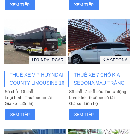
XEM TIẾP
XEM TIẾP
HYUNDAI DCAR
KIA SEDONA
THUÊ XE VIP HUYNDAI
THUÊ XE 7 CHỖ KIA
COUNTY LIMOUSINE 16
SEDONA MÀU TRẮNG
CHỖ
TẠI ĐÀ NẴNG
Số chỗ: 16 chỗ
Số chỗ: 7 chỗ cửa lùa tự động
Loại hình: Thuê xe có tài...
Loại hình: thuê xe có tài...
Giá xe: Liên hệ
Giá xe: Liên hệ
XEM TIẾP
XEM TIẾP