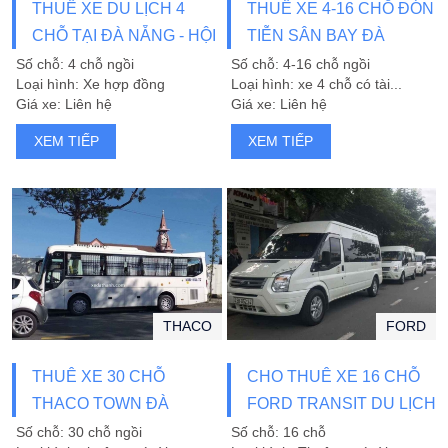
THUÊ XE DU LỊCH 4
THUÊ XE 4-16 CHỖ ĐÓN
CHỖ TẠI ĐÀ NẴNG - HỘI
TIỄN SÂN BAY ĐÀ
AN
NẴNG, HUẾ, HỘI AN
Số chỗ: 4 chỗ ngồi
Số chỗ: 4-16 chỗ ngồi
Loại hình: Xe hợp đồng
Loại hình: xe 4 chỗ có tài...
Giá xe: Liên hệ
Giá xe: Liên hệ
XEM TIẾP
XEM TIẾP
THACO
FORD
THUÊ XE 30 CHỖ
CHO THUÊ XE 16 CHỖ
THACO TOWN ĐÀ
FORD TRANSIT DU LỊCH
NẴNG, XE DU LỊCH UY
Số chỗ: 30 chỗ ngồi
Số chỗ: 16 chỗ