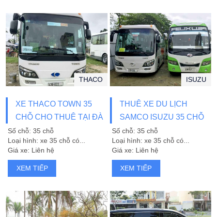
THACO
ISUZU
XE THACO TOWN 35
THUÊ XE DU LỊCH
CHỖ CHO THUÊ TẠI ĐÀ
SAMCO ISUZU 35 CHỖ
NẴNG
ĐÀ NẴNG
Số chỗ: 35 chỗ
Số chỗ: 35 chỗ
Loại hình: xe 35 chỗ có...
Loại hình: xe 35 chỗ có...
Giá xe: Liên hệ
Giá xe: Liên hệ
XEM TIẾP
XEM TIẾP