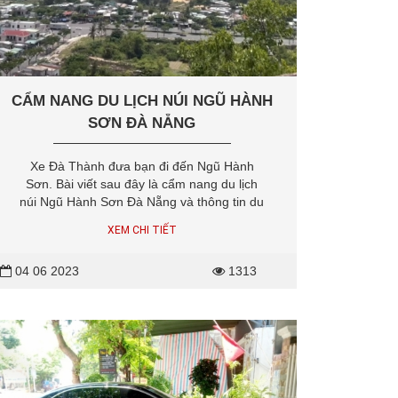
CẨM NANG DU LỊCH NÚI NGŨ HÀNH
SƠN ĐÀ NẴNG
Xe Đà Thành đưa bạn đi đến Ngũ Hành
Sơn. Bài viết sau đây là cẩm nang du lịch
núi Ngũ Hành Sơn Đà Nẵng và thông tin du
lịch núi Ngũ Hành Sơn tại Đà Nẵng mà bạn
XEM CHI TIẾT
tham khảo khi du lịch Đà Nẵng trong chuỗi
du lịch Sơn Trà Đà Nẵng, Ngũ Hành Sơn
04 06 2023
1313
Đà Nẵng,...