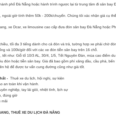
hành phố Đà Nẵng hoặc hành trình ngược lại từ trung tâm đi sân bay Đ
i, ngoài giờ tính thêm 50k - 200k/chuyến. Chúng tôi xác nhận giá cụ t
 sang, xe Dcar, xe limousine cao cấp đưa đón sân bay Đà Nẵng hoặc Phú
chiều, tối đa 3 tiếng dành cho cả đón và trả, tường hợp xe phải chờ đ
ng và 100k/giờ đối với các xe đón tiễn sân bay trên 16 chỗ.
, tết như: Giỗ tổ 10/3 AL, 30/4, 1/5, Tết Nguyên Đán, mùa cao điểm du 
u đón hoặc tiễn sân bay. Giá đã bao gồm phí xăng dầu, cầu phà, bến b
 liên hệ để được tư vấn cung đường cũng như giá tốt.
nhất -
Thuê xe du lịch, hội nghị, sự kiện
ảo an toàn khi vận hành.
n nghiệp, tay lái giỏi, nhiệt tình, lịch sự
m, đúng giờ
u mãi
SANG, THUÊ XE DU LỊCH ĐÀ NẴNG