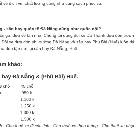
 về dịch vụ, chất lượng cũng như cung cách phục vụ.
ng - sân bay quốc tế Đà Nẵng cũng như quốc nội?
n tại ga, đưa về tận nhà. Chúng tôi dùng đội xe Đà Thành đưa đón trư
ển. Đội xe đưa đón phi trường Đà Nẵng và sân bay Phú Bài (Huế) luôn
đưa đón tận nơi tại sân bay Đà Nẵng, Huế.
ham khảo:
n bay Đà Nẵng & (Phú Bài) Huế.
9 chỗ 45 chỗ
 650k 950 k
800k 1.100 k
 700k 1.250 k
00k 1.300 k
900k 1.500 k
 Cho thuê xe đi các tỉnh - Cho thuê xe theo tháng - Cho thuê xe phục vụ h