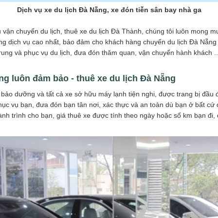
Dịch vụ xe du lịch Đà Nẵng, xe đón tiễn sân bay nhà ga
vụ vận chuyển du lịch, thuê xe du lịch Đà Thành, chúng tôi luôn mong
ượng dịch vụ cao nhất, bảo đảm cho khách hàng chuyến du lịch Đà Nẵng
trung và phục vụ du lịch, đưa đón thăm quan, vận chuyển hành khách ..
ng luôn đảm bảo - thuê xe du lịch Đà Nẵng
bảo dưỡng và tất cả xe sở hữu máy lạnh tiện nghi, được trang bị đầu đĩa
 phục vụ bạn, đưa đón bạn tân nơi, xác thực và an toàn dù bạn ở bất cứ
hành trình cho bạn, giá thuê xe được tính theo ngày hoặc số km bạn đi,