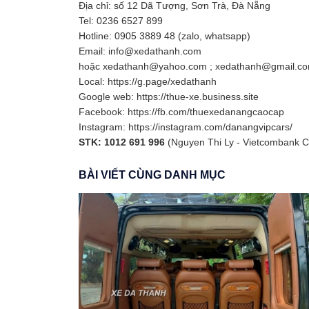
Địa chỉ: số 12 Dã Tượng, Sơn Trà, Đà Nẵng
Tel: 0236 6527 899
Hotline: 0905 3889 48 (zalo, whatsapp)
Email: info@xedathanh.com
hoặc xedathanh@yahoo.com ; xedathanh@gmail.c
Local: https://g.page/xedathanh
Google web: https://thue-xe.business.site
Facebook: https://fb.com/thuexedanangcaocap
Instagram: https://instagram.com/danangvipcars/
STK: 1012 691 996
(Nguyen Thi Ly - Vietcombank C
BÀI VIẾT CÙNG DANH MỤC