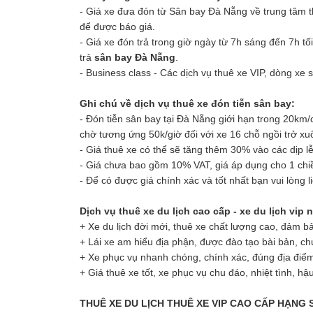
- Giá xe đưa đón từ Sân bay Đà Nẵng về trung tâm t
để được báo giá.
- Giá xe đón trả trong giờ ngày từ 7h sáng đến 7h tố
trả
sân bay Đà Nẵng
.
- Business class - Các dịch vụ thuê xe VIP, dòng xe
Ghi chú về dịch vụ thuê xe đón tiễn sân bay:
- Đón tiễn sân bay tại Đà Nẵng giới hạn trong 20km/
chờ tương ứng 50k/giờ đối với xe 16 chỗ ngồi trở xuố
- Giá thuê xe có thể sẽ tăng thêm 30% vào các dịp lễ
- Giá chưa bao gồm 10% VAT, giá áp dụng cho 1 chiề
- Để có được giá chính xác và tốt nhất bạn vui lòng
Dịch vụ thuê xe du lịch cao cấp - xe du lịch vip 
+ Xe du lịch đời mới, thuê xe chất lượng cao, đảm b
+ Lái xe am hiểu địa phận, được đào tạo bài bản, chuyê
+ Xe phục vụ nhanh chóng, chính xác, đúng địa điể
+ Giá thuê xe tốt, xe phục vụ chu đáo, nhiệt tình, hậ
THUÊ XE DU LỊCH THUÊ XE VIP CAO CẤP HẠNG 