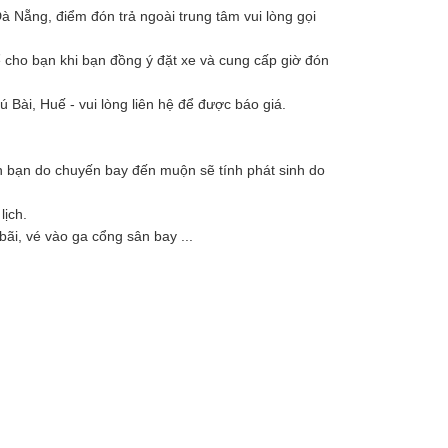
à Nẵng, điểm đón trả ngoài trung tâm vui lòng gọi
hể cho bạn khi bạn đồng ý đặt xe và cung cấp giờ đón
 Bài, Huế - vui lòng liên hệ để được báo giá.
ón bạn do chuyến bay đến muộn sẽ tính phát sinh do
lịch.
ãi, vé vào ga cổng sân bay ...