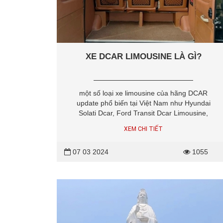
XE DCAR LIMOUSINE LÀ GÌ?
một số loại xe limousine của hãng DCAR
update phổ biến tại Việt Nam như Hyundai
Solati Dcar, Ford Transit Dcar Limousine,
Fuso Limousine Dcar, Thaco Dcar
XEM CHI TIẾT
Limousine và Hyundai Universe Dcar
Limousine
07 03 2024
1055