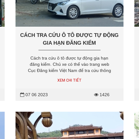
CÁCH TRA CỨU Ô TÔ ĐƯỢC TỰ ĐỘNG
GIA HẠN ĐĂNG KIỂM
Cách tra cứu ô tô được tự động gia hạn
đăng kiểm. Chủ xe có thể vào trang web
Cục Đăng kiểm Việt Nam để tra cứu thông
tin và in Giấy xác nhận thời hạn hiệu lực
XEM CHI TIẾT
của giấy chứng nhận, tem kiểm định.
07 06 2023
1426