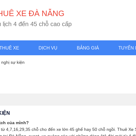
H
U
Ê
X
E
Đ
À
N
Ẵ
N
G
u
l
ị
c
h
4
đ
ế
n
4
5
c
h
ỗ
c
a
o
c
ấ
p
THUÊ XE
DỊCH VỤ
BẢNG GIÁ
TUYỂN
 nghị sự kiện
KIỆN
lịch của mình?
lịch từ 4,7,16,29,35 chỗ cho đến xe lớn 45 ghế hay 50 chỗ ngồi. Thu