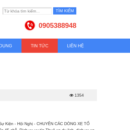
0905388948
 DỤNG
TIN TỨC
LIÊN HỆ
1354
ê Xe Sự Kiện - Hội Nghị - CHUYÊN CÁC DÒNG XE TỔ