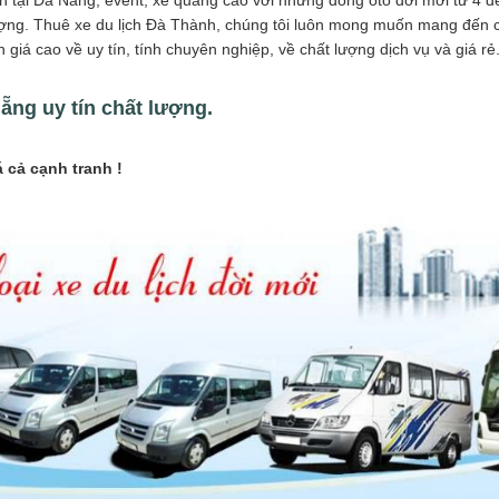
ại Đà Nẵng, event, xe quảng cáo với những dòng ôtô đời mới từ 4 đến 
 lượng. Thuê xe du lịch Đà Thành, chúng tôi luôn mong muốn mang đến c
iá cao về uy tín, tính chuyên nghiệp, về chất lượng dịch vụ và giá rẻ. 
nẵng uy tín chất lượng.
á cả cạnh tranh !