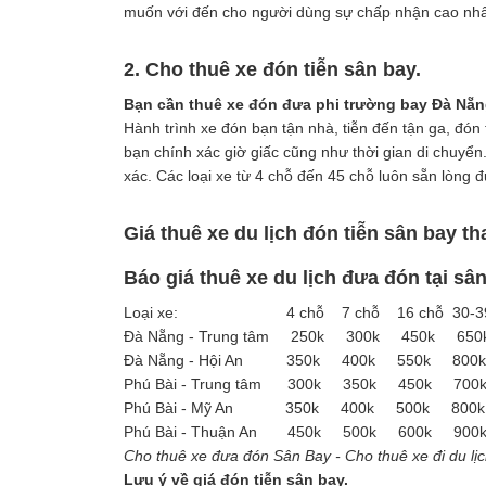
muốn với đến cho người dùng sự chấp nhận cao nhất
2. Cho thuê xe đón tiễn sân bay.
Bạn cần thuê xe đón đưa phi trường bay Đà Nẵ
Hành trình xe đón bạn tận nhà, tiễn đến tận ga, đó
bạn chính xác giờ giấc cũng như thời gian di chuy
xác. Các loại xe từ 4 chỗ đến 45 chỗ luôn sẵn lòng 
Giá thuê xe du lịch đón tiễn sân bay t
Báo giá thuê xe du lịch đưa đón tại sâ
Loại xe: 4 chỗ 7 chỗ 16 chỗ 30-3
Đà Nẵng - Trung tâm 250k 300k 450k
Đà Nẵng - Hội An 350k 400k 550k 
Phú Bài - Trung tâm 300k 350k 450k
Phú Bài - Mỹ An 350k 400k 500k 8
Phú Bài - Thuận An 450k 500k 600k 
Cho thuê xe đưa đón Sân Bay - Cho thuê xe đi du lịch -
Lưu ý về giá đón tiễn sân bay.