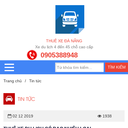
T
H
U
Ê
X
E
Đ
À
N
Ẵ
N
G
X
e
d
u
l
ị
c
h
4
đ
ế
n
4
5
c
h
ỗ
c
a
o
c
ấ
p
0905388948
Trang chủ
Tin tức
TIN TỨC
02 12 2019
1938