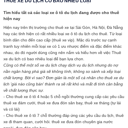
THUÊ XE DU LỊCH CÓ BAO NHIÊU LOẠI
Tìm hiểu tất cả các loại xe ô tô du lịch đang được cho thuê
hiện nay
Hiện nay trên thị trường cho thuê xe tại Sài Gòn, Hà Nội, Đà Nẵng
hay các tỉnh hiện có rất nhiều loại xe ô tô du lịch cho thuê. Từ loại
bình dân cho đến cao cấp (thuê xe vip). Mặc dù trước sự cạnh
tranh tuy nhiên mỗi loại xe có 1 ưu nhược điểm và đặc điểm khác
nhau, do đó người dùng cũng nên nắm và hiểu hơn về việc Thuê
xe du lịch có bao nhiêu loại để bạn lựa chọn.
Cũng có thể một số xe du lịch chạy dịch vụ du lịch nhưng do nợ
nần ngân hàng phá giá sẽ không tính, không so sánh và xếp loại
chất lượng. Bởi vì sao? Đơn giản là một số cá nhân cho thuê xe du
lịch 'giá nào cũng bán' thành ra sẽ rất khó và mất đi tính cân bằng
về chất lượng thực sự.
- Cho thuê xe ô tô 4 hoặc 5 chỗ ngồi thường cung cấp các yêu cầu
thuê xe đám cưới, thuê xe đưa đón sân bay, thuê xe tháng (tự lái
và có lái)
- Cho thuê xe ô tô 7 chỗ thường đáp ứng các yêu cầu du lịch, thuê
xe đi tham quan, cưới hỏi. thuê xe đưa đón chuyên gia nước