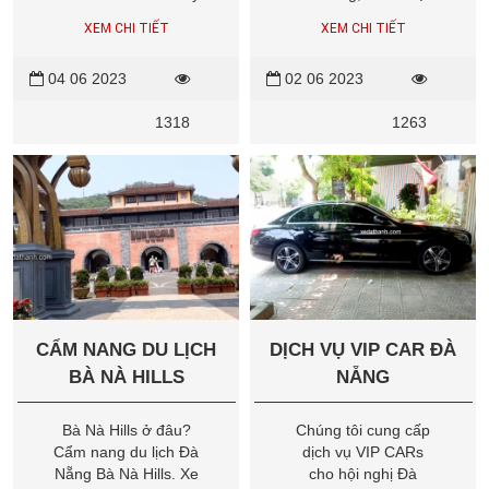
là cẩm nang du lịch
điểm tham quan nổi
XEM CHI TIẾT
XEM CHI TIẾT
núi Ngũ Hành Sơn
tiếng. Linh Ứng
Đà Nẵng và thông tin
Pagoda nằm trên
04 06 2023
02 06 2023
du lịch núi Ngũ Hành
đỉnh núi Sơn Trà,
Sơn tại Đà Nẵng mà
cung cấp một khung
1318
1263
bạn tham khảo khi du
cảnh tuyệt đẹp và
lịch Đà Nẵng trong
một không gian yên
chuỗi du lịch Sơn Trà
tĩnh để tìm hiểu về
Đà Nẵng, Ngũ Hành
văn hóa và tôn giáo.
Sơn Đà Nẵng,...
CẨM NANG DU LỊCH
DỊCH VỤ VIP CAR ĐÀ
BÀ NÀ HILLS
NẴNG
Bà Nà Hills ở đâu?
Chúng tôi cung cấp
Cẩm nang du lịch Đà
dịch vụ VIP CARs
Nẵng Bà Nà Hills. Xe
cho hội nghị Đà