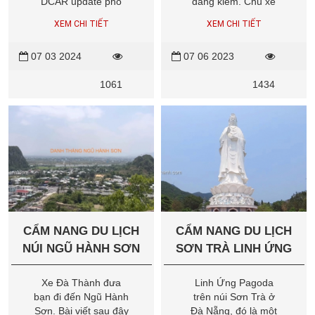
DCAR update phổ
đăng kiểm. Chủ xe
biến tại Việt Nam như
có thể vào trang web
XEM CHI TIẾT
XEM CHI TIẾT
Hyundai Solati Dcar,
Cục Đăng kiểm Việt
Ford Transit Dcar
Nam để tra cứu
07 03 2024
07 06 2023
Limousine, Fuso
thông tin và in Giấy
Limousine Dcar,
xác nhận thời hạn
1061
1434
Thaco Dcar
hiệu lực của giấy
Limousine và
chứng nhận, tem
Hyundai Universe
kiểm định.
Dcar Limousine
CẨM NANG DU LỊCH
CẨM NANG DU LỊCH
NÚI NGŨ HÀNH SƠN
SƠN TRÀ LINH ỨNG
ĐÀ NẴNG
Xe Đà Thành đưa
Linh Ứng Pagoda
bạn đi đến Ngũ Hành
trên núi Sơn Trà ở
Sơn. Bài viết sau đây
Đà Nẵng, đó là một