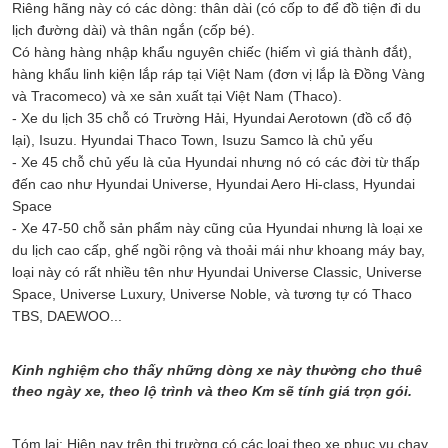
Riêng hãng này có các dòng: thân dài (có cốp to để đồ tiện đi du
lịch đường dài) và thân ngắn (cốp bé).
Có hàng hàng nhập khẩu nguyên chiếc (hiếm vì giá thành đắt),
hàng khẩu linh kiện lắp ráp tại Việt Nam (đơn vị lắp là Đồng Vàng
và Tracomeco) và xe sản xuất tại Việt Nam (Thaco).
- Xe du lịch 35 chỗ có Trường Hải, Hyundai Aerotown (đồ cổ độ
lại), Isuzu. Hyundai Thaco Town, Isuzu Samco là chủ yếu
- Xe 45 chỗ chủ yếu là của Hyundai nhưng nó có các đời từ thấp
đến cao như Hyundai Universe, Hyundai Aero Hi-class, Hyundai
Space
- Xe 47-50 chỗ sản phẩm này cũng của Hyundai nhưng là loại xe
du lịch cao cấp, ghế ngồi rộng và thoải mái như khoang máy bay,
loại này có rất nhiều tên như Hyundai Universe Classic, Universe
Space, Universe Luxury, Universe Noble, và tương tự có Thaco
TBS, DAEWOO...
Kinh nghiệm cho thấy những dòng xe này thường cho thuê
theo ngày xe, theo lộ trình và theo Km sẽ tính giá trọn gói.
Tóm lại: Hiện nay trên thị trường có các loại theo xe phục vụ chạy