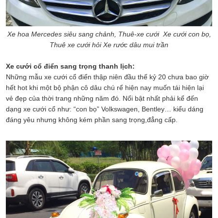
Xe hoa Mercedes siêu sang chảnh, Thuê-xe cưới Xe cưới con bọ,
Thuê xe cưới hỏi Xe rước dâu mui trần
Xe cưới cổ điển sang trọng thanh lịch:
Những mẫu xe cưới cổ điển thập niên đầu thế kỷ 20 chưa bao giờ
hết hot khi một bộ phận cô dâu chú rể hiện nay muốn tái hiện lại
vẻ đẹp của thời trang những năm đó. Nổi bật nhất phải kể đến
dạng xe cưới cổ như: “con bọ” Volkswagen, Bentley… kiểu dáng
đáng yêu nhưng không kém phần sang trọng,đẳng cấp.