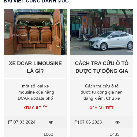
BÀI VIẾT CÙNG DANH MỤC
XE DCAR LIMOUSINE
CÁCH TRA CỨU Ô TÔ
LÀ GÌ?
ĐƯỢC TỰ ĐỘNG GIA
HẠN ĐĂNG KIỂM
một số loại xe
Cách tra cứu ô tô
limousine của hãng
được tự động gia hạn
DCAR update phổ
đăng kiểm. Chủ xe
biến tại Việt Nam như
có thể vào trang web
XEM CHI TIẾT
XEM CHI TIẾT
Hyundai Solati Dcar,
Cục Đăng kiểm Việt
Ford Transit Dcar
Nam để tra cứu
07 03 2024
07 06 2023
Limousine, Fuso
thông tin và in Giấy
Limousine Dcar,
xác nhận thời hạn
1060
1433
Thaco Dcar
hiệu lực của giấy