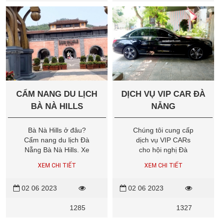
lịch Đà Nẵng trong
một không gian yên
chuỗi du lịch Sơn Trà
tĩnh để tìm hiểu về
Đà Nẵng, Ngũ Hành
văn hóa và tôn giáo.
Sơn Đà Nẵng,...
CẨM NANG DU LỊCH
DỊCH VỤ VIP CAR ĐÀ
BÀ NÀ HILLS
NẴNG
Bà Nà Hills ở đâu?
Chúng tôi cung cấp
Cẩm nang du lịch Đà
dịch vụ VIP CARs
Nẵng Bà Nà Hills. Xe
cho hội nghị Đà
du lịch Đà Nẵng đi Bà
Nẵng, xe đón tiễn
XEM CHI TIẾT
XEM CHI TIẾT
Nà Núi Chúa.
sân bay, du lịch, xe
sự kiện cao cấp. Là
02 06 2023
02 06 2023
một công ty cho thuê
xe chuyên nghiệp tại
1285
1327
Đà Nẵng, đặc biệt là
dịch vụ xe vip, sau