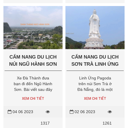
Limousine và
chứng nhận, tem
Hyundai Universe
kiểm định.
Dcar Limousine
CẨM NANG DU LỊCH
CẨM NANG DU LỊCH
NÚI NGŨ HÀNH SƠN
SƠN TRÀ LINH ỨNG
ĐÀ NẴNG
Xe Đà Thành đưa
Linh Ứng Pagoda
bạn đi đến Ngũ Hành
trên núi Sơn Trà ở
Sơn. Bài viết sau đây
Đà Nẵng, đó là một
là cẩm nang du lịch
điểm tham quan nổi
XEM CHI TIẾT
XEM CHI TIẾT
núi Ngũ Hành Sơn
tiếng. Linh Ứng
Đà Nẵng và thông tin
Pagoda nằm trên
04 06 2023
02 06 2023
du lịch núi Ngũ Hành
đỉnh núi Sơn Trà,
Sơn tại Đà Nẵng mà
cung cấp một khung
1317
1261
bạn tham khảo khi du
cảnh tuyệt đẹp và