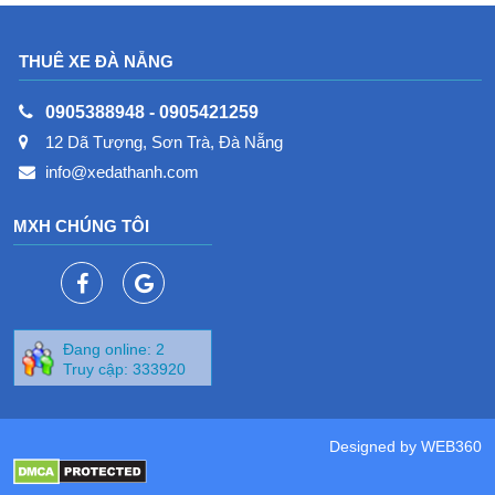
đây là một số thông
tin về Xe Đà Thành
THUÊ XE ĐÀ NẴNG
0905388948
-
0905421259
12 Dã Tượng, Sơn Trà, Đà Nẵng
info@xedathanh.com
MXH CHÚNG TÔI
Đang online: 2
Truy cập: 333920
Designed by
WEB360