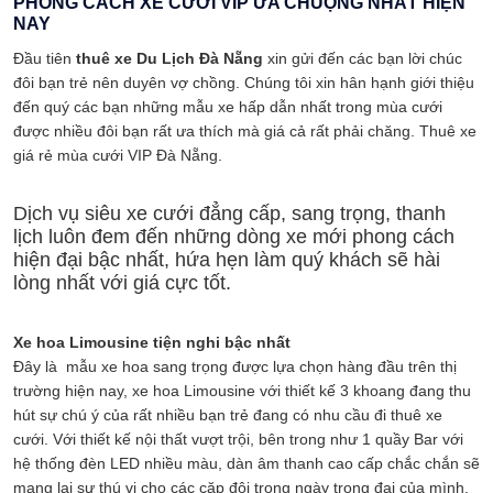
PHONG CÁCH XE CƯỚI VIP ƯA CHUỘNG NHẤT HIỆN
NAY
Đầu tiên
thuê xe Du Lịch Đà Nẵng
xin gửi đến các bạn lời chúc
đôi bạn trẻ nên duyên vợ chồng. Chúng tôi xin hân hạnh giới thiệu
đến quý các bạn những mẫu xe hấp dẫn nhất trong mùa cưới
được nhiều đôi bạn rất ưa thích mà giá cả rất phải chăng. Thuê xe
giá rẻ mùa cưới VIP Đà Nẵng.
Dịch vụ siêu xe cưới đẳng cấp, sang trọng, thanh
lịch luôn đem đến những dòng xe mới phong cách
hiện đại bậc nhất, hứa hẹn làm quý khách sẽ hài
lòng nhất với giá cực tốt.
Xe hoa Limousine tiện nghi bậc nhất
Đây là mẫu xe hoa sang trọng được lựa chọn hàng đầu trên thị
trường hiện nay, xe hoa Limousine với thiết kế 3 khoang đang thu
hút sự chú ý của rất nhiều bạn trẻ đang có nhu cầu đi thuê xe
cưới. Với thiết kế nội thất vượt trội, bên trong như 1 quầy Bar với
hệ thống đèn LED nhiều màu, dàn âm thanh cao cấp chắc chắn sẽ
mang lại sự thú vị cho các cặp đôi trong ngày trọng đại của mình.