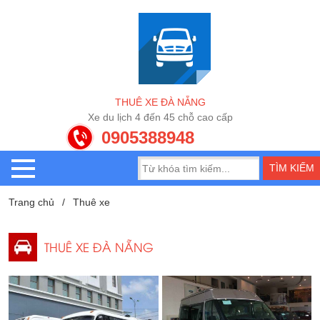
T
H
U
Ê
X
E
Đ
À
N
Ẵ
N
G
X
e
d
u
l
ị
c
h
4
đ
ế
n
4
5
c
h
ỗ
c
a
o
c
ấ
p
0905388948
Trang chủ
Thuê xe
THUÊ XE ĐÀ NẴNG