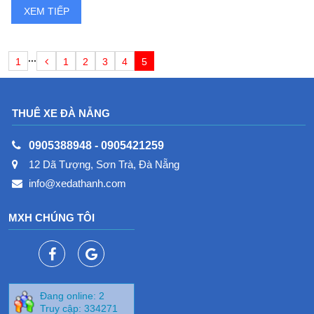
XEM TIẾP
...
1
1
2
3
4
5
THUÊ XE ĐÀ NẴNG
0905388948
-
0905421259
12 Dã Tượng, Sơn Trà, Đà Nẵng
info@xedathanh.com
MXH CHÚNG TÔI
Đang online: 2
Truy cập: 334271