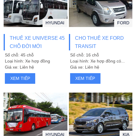
HYUNDAI
FORD
THUÊ XE UNIVERSE 45
CHO THUÊ XE FORD
CHỖ ĐỜI MỚI
TRANSIT
Số chỗ: 45 chỗ
Số chỗ: 16 chỗ
Loại hình: Xe hợp đồng
Loại hình: Xe hợp đồng có...
Giá xe: Liên hệ
Giá xe: Liên hệ
XEM TIẾP
XEM TIẾP
HYUNDAI
KIA