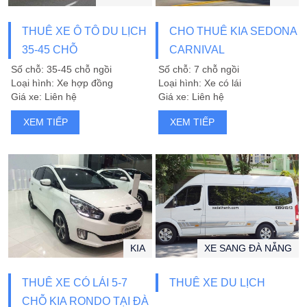
THUÊ XE Ô TÔ DU LỊCH
CHO THUÊ KIA SEDONA
35-45 CHỖ
CARNIVAL
Số chỗ: 35-45 chỗ ngồi
Số chỗ: 7 chỗ ngồi
Loại hình: Xe hợp đồng
Loại hình: Xe có lái
Giá xe: Liên hệ
Giá xe: Liên hệ
XEM TIẾP
XEM TIẾP
KIA
XE SANG ĐÀ NẴNG
THUÊ XE CÓ LÁI 5-7
THUÊ XE DU LỊCH
CHỖ KIA RONDO TẠI ĐÀ