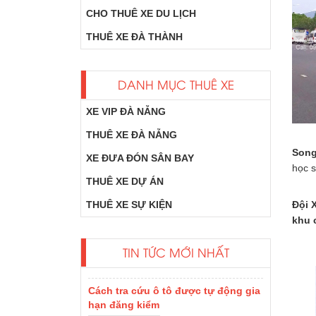
CHO THUÊ XE DU LỊCH
THUÊ XE ĐÀ THÀNH
DANH MỤC THUÊ XE
XE VIP ĐÀ NẴNG
THUÊ XE ĐÀ NẴNG
Song
XE ĐƯA ĐÓN SÂN BAY
học s
Xe Dcar Limousine là gì?
THUÊ XE DỰ ÁN
một số loại xe
limousine của hãng
THUÊ XE SỰ KIỆN
Đội 
DCAR update phổ
khu 
biến tại Việt Nam
như...
TIN TỨC MỚI NHẤT
Cách tra cứu ô tô được tự động gia
hạn đăng kiểm
Cách tra cứu ô tô