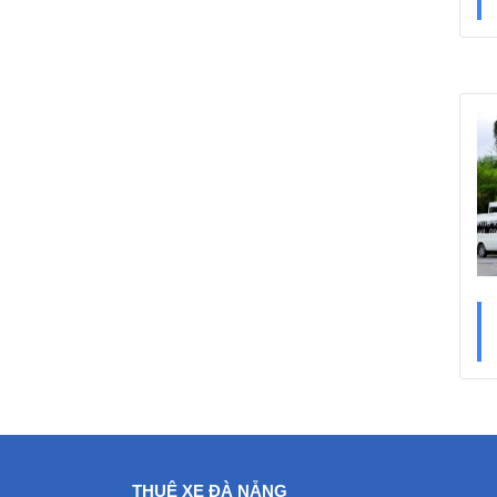
THUÊ XE ĐÀ NẴNG