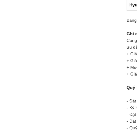
xe có thể vào trang...
Hyu
Cẩm nang du lịch núi Ngũ Hành
Bảng 
Sơn Đà Nẵng
Xe Đà Thành đưa
Ghi 
bạn đi đến Ngũ Hành
Sơn. Bài viết sau đây
Cung
là cẩm nang du...
ưu đã
+ Giá
Cẩm nang du lịch Sơn Trà Linh Ứng
+ Gi
Linh Ứng Pagoda
+ Mức
trên núi Sơn Trà ở
+ Giá
Đà Nẵng, đó là một
điểm tham quan
Quý 
nổi...
- Đặt
Cẩm nang du lịch Bà Nà Hills
- Ký 
Bà Nà Hills ở đâu?
- Đặt
Cẩm nang du lịch Đà
- Đặt
Nẵng Bà Nà Hills. Xe
du lịch Đà Nẵng...
- Quý