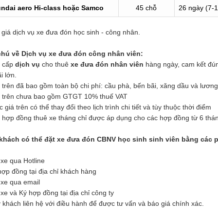
ndai aero Hi-class hoặc
Samco
45 chỗ
26 ngày (7-
giá dịch vụ xe đưa đón học sinh - công nhân.
chú về Dịch vụ xe đưa đón công nhân viên:
 cấp
dịch vụ
cho thuê
xe đưa đón nhân viên
hàng ngày, cam kết đúng
i lớn.
 trên đã bao gồm toàn bộ chi phí: cầu phà, bến bãi, xăng dầu và lương 
á trên chưa bao gồm GTGT 10% thuế VAT
 giá trên có thể thay đổi theo lịch trình chi tiết và tùy thuộc thời điểm
 hợp đồng thuê xe tháng chỉ được áp dụng cho các hợp đồng từ 6 thán
khách có thể đặt xe đưa đón CBNV học sinh sinh viên bằng các 
 xe qua Hotline
hợp đồng tại địa chỉ khách hàng
 xe qua email
 xe và Ký hợp đồng tại địa chỉ công ty
 khách liên hệ với điều hành để được tư vấn và báo giá chính xác.