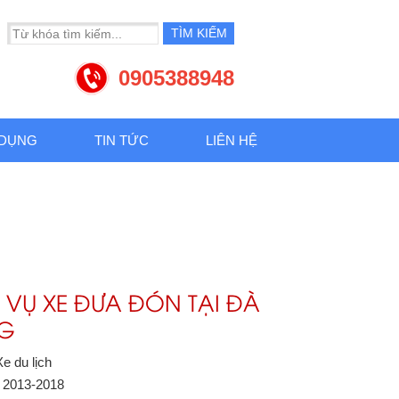
0905388948
 DỤNG
TIN TỨC
LIÊN HỆ
 VỤ XE ĐƯA ĐÓN TẠI ĐÀ
G
Xe du lịch
: 2013-2018