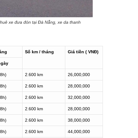
huê xe đưa đón tại Đà Nẵng, xe da thanh
háng
Số km / tháng
Giá tiền ( VNĐ)
ngày
18h)
2.600 km
2
6,0
00,000
18h)
2.600 km
2
8
,000,000
18h)
2.600 km
3
2
,000,000
18h)
2.600 km
2
8
,000,000
18h)
2.600 km
3
8
,000,000
18h)
2.600 km
4
4
,000,000