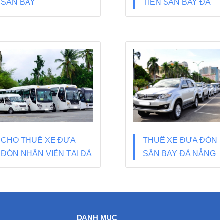
SÂN BAY
TIỄN SÂN BAY ĐÀ
NẴNG
CHO THUÊ XE ĐƯA
THUÊ XE ĐƯA ĐÓN
ĐÓN NHÂN VIÊN TẠI ĐÀ
SÂN BAY ĐÀ NẴNG
NẴNG
DANH MỤC