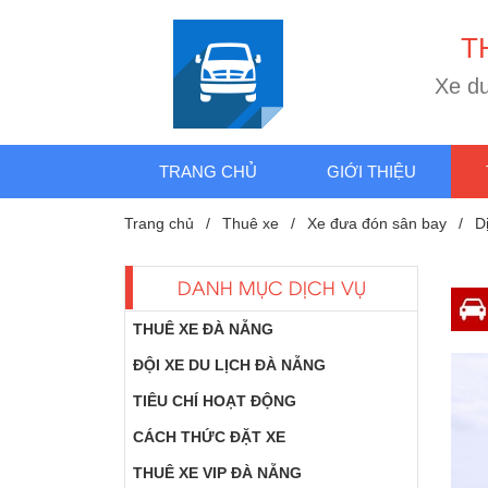
T
X
e
d
TRANG CHỦ
GIỚI THIỆU
Trang chủ
Thuê xe
Xe đưa đón sân bay
D
DANH MỤC DỊCH VỤ
THUÊ XE ĐÀ NẴNG
ĐỘI XE DU LỊCH ĐÀ NẴNG
TIÊU CHÍ HOẠT ĐỘNG
CÁCH THỨC ĐẶT XE
THUÊ XE VIP ĐÀ NẴNG