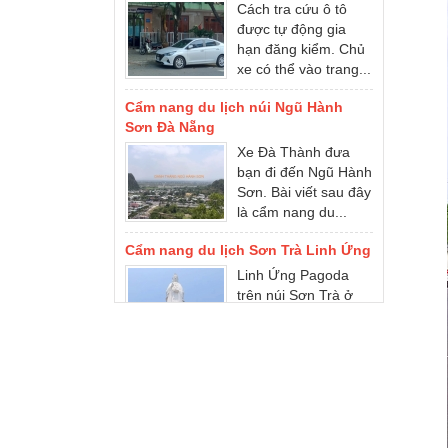
được tự động gia
hạn đăng kiểm. Chủ
xe có thể vào trang...
Cẩm nang du lịch núi Ngũ Hành
Sơn Đà Nẵng
Xe Đà Thành đưa
bạn đi đến Ngũ Hành
Sơn. Bài viết sau đây
là cẩm nang du...
Cẩm nang du lịch Sơn Trà Linh Ứng
Linh Ứng Pagoda
trên núi Sơn Trà ở
Đà Nẵng, đó là một
điểm tham quan
nổi...
Cẩm nang du lịch Bà Nà Hills
Bà Nà Hills ở đâu?
Cẩm nang du lịch Đà
Nẵng Bà Nà Hills. Xe