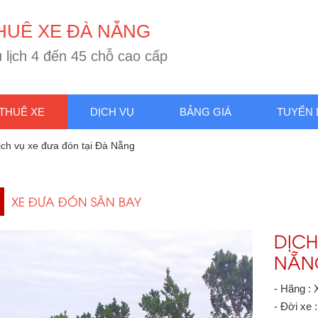
H
U
Ê
X
E
Đ
À
N
Ẵ
N
G
u
l
ị
c
h
4
đ
ế
n
4
5
c
h
ỗ
c
a
o
c
ấ
p
THUÊ XE
DỊCH VỤ
BẢNG GIÁ
TUYỂN
ịch vụ xe đưa đón tại Đà Nẵng
XE ĐƯA ĐÓN SÂN BAY
DỊCH
NẴN
- Hãng : 
- Đời xe 