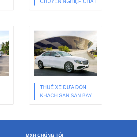
CHUYÊN NGHIỆP CHẤT
LƯỢNG
THUÊ XE ĐƯA ĐÓN
KHÁCH SẠN SÂN BAY
ĐÀ NẴNG
MXH CHÚNG TÔI