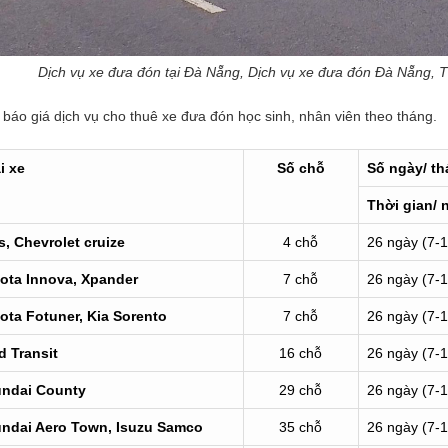
Dịch vụ xe đưa đón tại Đà Nẵng, Dịch vụ xe đưa đón Đà Nẵng, T
báo giá dịch vụ cho thuê xe đưa đón học sinh, nhân viên theo tháng.
ạ
i xe
Số chỗ
Số ngày/ t
Thời gian/ 
s
, Chevrolet cruize
4 chỗ
26 ngày (7-
ota Innova,
Xpander
7 chỗ
26 ngày (7-
ota Fotuner
, Kia Sorento
7 chỗ
26 ngày (7-
d Transit
16 chỗ
26 ngày (7-
ndai County
29 chỗ
26 ngày (7-
ndai Aero Town,
Isuzu
Samco
35 chỗ
26 ngày (7-