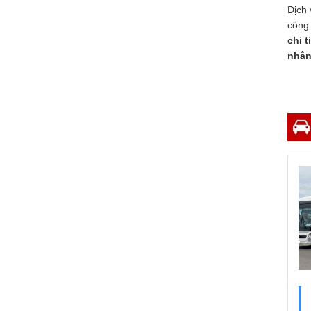
Dịch vụ VIP Car Đà Nẵng
Dịch 
Chúng tôi cung cấp
côn
dịch vụ VIP CARs
chi 
cho hội nghị Đà
nhân
Nẵng, xe đón tiễn
sân...
Xe VIP là xe gì? Dịch vụ xe vip tại
Đà Nẵng
Xe VIP thường được
sử dụng trong các
hoạt động và sự kiện
quan trọng như...