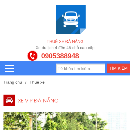
T
H
U
Ê
X
E
Đ
À
N
Ẵ
N
G
X
e
d
u
l
ị
c
h
4
đ
ế
n
4
5
c
h
ỗ
c
a
o
c
ấ
p
0905388948
Trang chủ
Thuê xe
XE VIP ĐÀ NẴNG