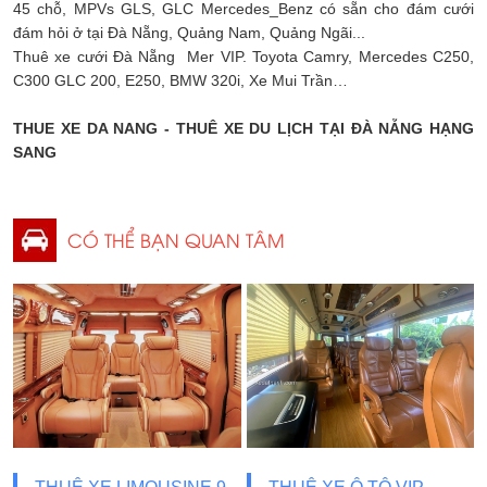
45 chỗ, MPVs GLS, GLC Mercedes_Benz có sẵn cho đám cưới
đám hỏi ở tại Đà Nẵng, Quảng Nam, Quảng Ngãi...
Thuê xe cưới Đà Nẵng Mer VIP. Toyota Camry, Mercedes C250,
C300 GLC 200, E250, BMW 320i, Xe Mui Trần…
THUE XE DA NANG - THUÊ XE DU LỊCH TẠI ĐÀ NẴNG HẠNG
SANG
CÓ THỂ BẠN QUAN TÂM